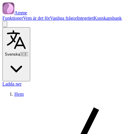
Amme
Funktioner
Vem är det för
Vanliga frågor
Integritet
Kunskapsbank
Svenska
🇸🇪
Ladda ner
Hem