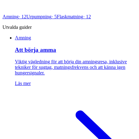
Amning
·
12
Urpumpning
·
5
Flaskmatning
·
12
Utvalda guider
Amning
Att börja amma
Viktig vägledning för att börja din amningsresa, inklusive
tekniker för sugtag, matningsfrekvens och att känna igen
hungersignaler.
Läs mer