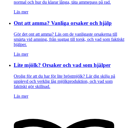
normal och hur du klarar långa, täta ammepass på rad.
Läs mer
Ont att amma? Vanliga orsaker och hjälp
Gör det ont att amma? Läs om de vanligaste orsakerna till
smärta vid amning, från sugtag till torsk, och vad som faktiskt
hjälper.
Läs mer
Lite mjölk? Orsaker och vad som hjälper
Orolig för att du har för lite bröstmjölk? Lär dig skilja på
upplevd och verklig låg mjölkproduktion, och vad som
faktiskt gör skillnad.
Läs mer