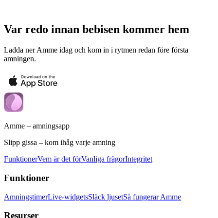
Var redo innan bebisen kommer hem
Ladda ner Amme idag och kom in i rytmen redan före första
amningen.
Amme – amningsapp
Slipp gissa – kom ihåg varje amning
Funktioner
Vem är det för
Vanliga frågor
Integritet
Funktioner
Amningstimer
Live-widgets
Släck ljuset
Så fungerar Amme
Resurser