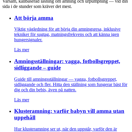
Varsam, källbaserad läsning om amning och urpumpning — vid din
sida i de stunder som kräver det mest.
Att börja amma
Viktig vägledning för att börja din amningsresa, inklusive
tekniker för sugtag, matningsfrekvens och att känna igen
hungersignaler.
Läs mer
Amningsställningar: vagga, fotbollsgreppet,
sidliggande – guide
Guide till amningsställningar — vagga, fotbollsgreppet,
sidliggande och fler. Hitta den ställning som fungerar bäst för
dig och din bebis, även på natten.
Läs mer
Klusteramning: varför babyn vill amma utan
uppehåll
Hur klusteramning ser ut, när den uppstår, varför den är