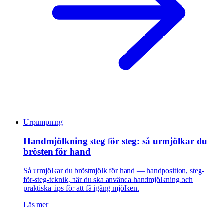
Urpumpning
Handmjölkning steg för steg: så urmjölkar du
brösten för hand
Så urmjölkar du bröstmjölk för hand — handposition, steg-
för-steg-teknik, när du ska använda handmjölkning och
praktiska tips för att få igång mjölken.
Läs mer