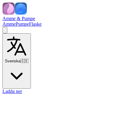
Amme & Pumpe
Amme
Pumpe
Flaske
Svenska
🇸🇪
Ladda ner