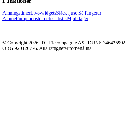
Funktioner
Amningstimer
Live-widgets
Släck ljuset
Så fungerar
Amme
Pumpmönster och statistik
Mjölklager
© Copyright 2026. TG Eiecompagnie AS | DUNS 346425992 |
ORG 920120776. Alla rättigheter förbehållna.