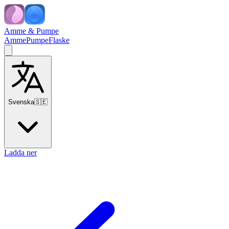
Amme & Pumpe
Amme
Pumpe
Flaske
Svenska
🇸🇪
Ladda ner