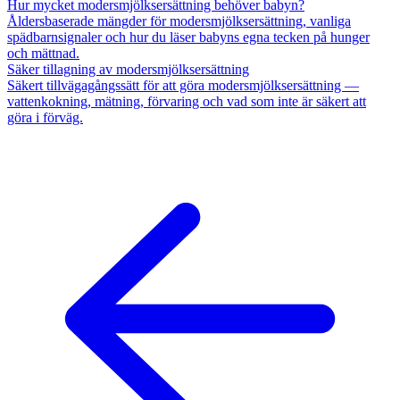
Hur mycket modersmjölksersättning behöver babyn?
Åldersbaserade mängder för modersmjölksersättning, vanliga
spädbarnsignaler och hur du läser babyns egna tecken på hunger
och mättnad.
Säker tillagning av modersmjölksersättning
Säkert tillvägagångssätt för att göra modersmjölksersättning —
vattenkokning, mätning, förvaring och vad som inte är säkert att
göra i förväg.