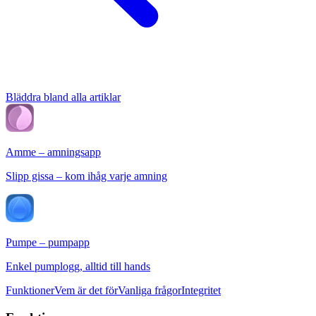
Bläddra bland alla artiklar
Amme – amningsapp
Slipp gissa – kom ihåg varje amning
Pumpe – pumpapp
Enkel pumplogg, alltid till hands
Funktioner
Vem är det för
Vanliga frågor
Integritet