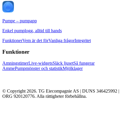
Pumpe – pumpapp
Enkel pumplogg, alltid till hands
Funktioner
Vem är det för
Vanliga frågor
Integritet
Funktioner
Amningstimer
Live-widgets
Släck ljuset
Så fungerar
Amme
Pumpmönster och statistik
Mjölklager
© Copyright 2026. TG Eiecompagnie AS | DUNS 346425992 |
ORG 920120776. Alla rättigheter förbehållna.