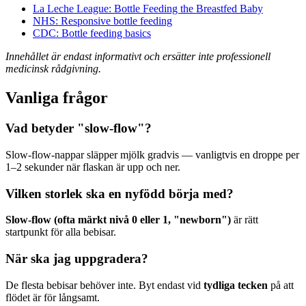
La Leche League: Bottle Feeding the Breastfed Baby
NHS: Responsive bottle feeding
CDC: Bottle feeding basics
Innehållet är endast informativt och ersätter inte professionell
medicinsk rådgivning.
Vanliga frågor
Vad betyder "slow-flow"?
Slow-flow-nappar släpper mjölk gradvis — vanligtvis en droppe per
1–2 sekunder när flaskan är upp och ner.
Vilken storlek ska en nyfödd börja med?
Slow-flow (ofta märkt nivå 0 eller 1, "newborn")
är rätt
startpunkt för alla bebisar.
När ska jag uppgradera?
De flesta bebisar behöver inte. Byt endast vid
tydliga tecken
på att
flödet är för långsamt.