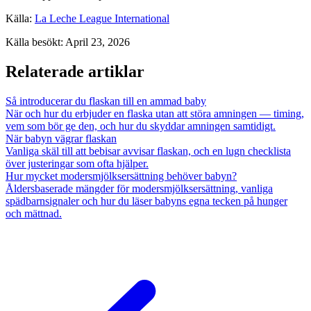
Källa
:
La Leche League International
Källa besökt
:
April 23, 2026
Relaterade artiklar
Så introducerar du flaskan till en ammad baby
När och hur du erbjuder en flaska utan att störa amningen — timing,
vem som bör ge den, och hur du skyddar amningen samtidigt.
När babyn vägrar flaskan
Vanliga skäl till att bebisar avvisar flaskan, och en lugn checklista
över justeringar som ofta hjälper.
Hur mycket modersmjölksersättning behöver babyn?
Åldersbaserade mängder för modersmjölksersättning, vanliga
spädbarnsignaler och hur du läser babyns egna tecken på hunger
och mättnad.