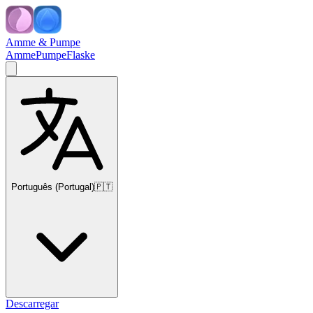
Amme & Pumpe
Amme
Pumpe
Flaske
Português (Portugal)
🇵🇹
Descarregar