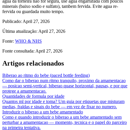
agua da torneira nao for segura, use agua engarrafada com poucos
minerais (baixo sodio e sulfato), tambem fervida. Evite agua re-
fervida ou guardada muito tempo.
Publicado
:
April 27, 2026
Última atualização
:
April 27, 2026
Fonte
:
WHO & NHS
Fonte consultada
:
April 27, 2026
Artigos relacionados
Biberao ao ritmo do bebe (paced bottle feeding)
Como dar o biberao num ritmo tranquilo, proximo da amamentacao
— posicao semi-vertical, biberao quase horizontal, pausas, e por que
protege a amamentacao.
Quantidades de formula por idade
Quantos ml por idade e toma? Um guia por etiquetas que misturam
medias, fraldas e sinais do bebe — em vez de fixar no numero.
Introduzir o biberao a um bebe amamentado
Como e quando introduzir o biberao a um bebe amamentado sem
perturbar a amamentacao — momento, tecnica e o papel do parceiro
na primeira tentativa.