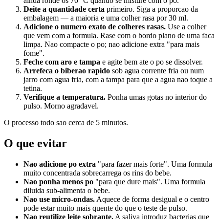
ainda ronde os 70 °C quando se misture com o po.
Deite a quantidade certa
primeiro. Siga a proporcao da
embalagem — a maioria e uma colher rasa por 30 ml.
Adicione o numero exato de colheres rasas.
Use a colher
que vem com a formula. Rase com o bordo plano de uma faca
limpa. Nao compacte o po; nao adicione extra "para mais
fome".
Feche com aro e tampa
e agite bem ate o po se dissolver.
Arrefeca o biberao rapido
sob agua corrente fria ou num
jarro com agua fria, com a tampa para que a agua nao toque a
tetina.
Verifique a temperatura.
Ponha umas gotas no interior do
pulso. Morno agradavel.
O processo todo sao cerca de 5 minutos.
O que evitar
Nao adicione po extra
"para fazer mais forte". Uma formula
muito concentrada sobrecarrega os rins do bebe.
Nao ponha menos po
"para que dure mais". Uma formula
diluida sub-alimenta o bebe.
Nao use micro-ondas.
Aquece de forma desigual e o centro
pode estar muito mais quente do que o teste de pulso.
Nao reutilize leite sobrante.
A saliva introduz bacterias que