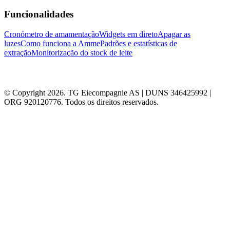
Funcionalidades
Cronómetro de amamentação
Widgets em direto
Apagar as
luzes
Como funciona a Amme
Padrões e estatísticas de
extração
Monitorização do stock de leite
© Copyright 2026. TG Eiecompagnie AS | DUNS 346425992 |
ORG 920120776. Todos os direitos reservados.