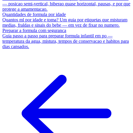
— posicao semi-vertical, biberao quase horizontal, pausas, e por que
protege a amamentacao.
Quantidades de formula por idade
Quantos ml por idade e toma? Um guia por etiquetas que misturam
medias, fraldas e sinais do bebe — em vez de fixar no numero.
Preparar a formula com seguranca
Guia passo a passo para preparar formula infantil em po —
temperatura da agua, mistura, tempos de conservacao e habitos para
dias cansados.