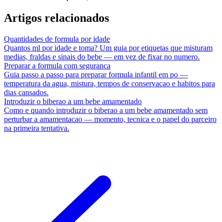
Artigos relacionados
Quantidades de formula por idade
Quantos ml por idade e toma? Um guia por etiquetas que misturam
medias, fraldas e sinais do bebe — em vez de fixar no numero.
Preparar a formula com seguranca
Guia passo a passo para preparar formula infantil em po —
temperatura da agua, mistura, tempos de conservacao e habitos para
dias cansados.
Introduzir o biberao a um bebe amamentado
Como e quando introduzir o biberao a um bebe amamentado sem
perturbar a amamentacao — momento, tecnica e o papel do parceiro
na primeira tentativa.