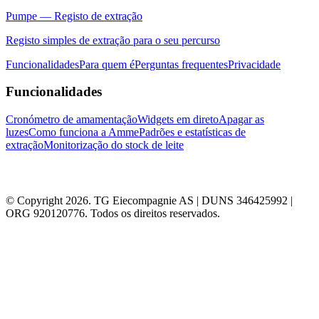
Pumpe — Registo de extração
Registo simples de extração para o seu percurso
Funcionalidades
Para quem é
Perguntas frequentes
Privacidade
Funcionalidades
Cronómetro de amamentação
Widgets em direto
Apagar as
luzes
Como funciona a Amme
Padrões e estatísticas de
extração
Monitorização do stock de leite
© Copyright 2026. TG Eiecompagnie AS | DUNS 346425992 |
ORG 920120776. Todos os direitos reservados.