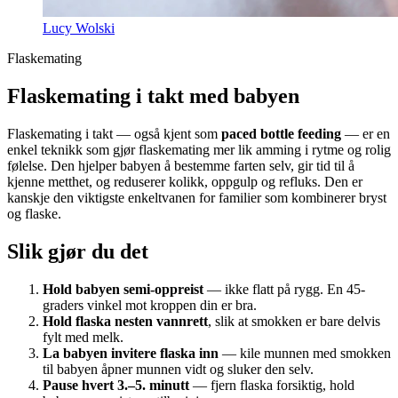
Lucy Wolski
Flaskemating
Flaskemating i takt med babyen
Flaskemating i takt — også kjent som
paced bottle feeding
— er en
enkel teknikk som gjør flaskemating mer lik amming i rytme og rolig
følelse. Den hjelper babyen å bestemme farten selv, gir tid til å
kjenne metthet, og reduserer kolikk, oppgulp og refluks. Den er
kanskje den viktigste enkeltvanen for familier som kombinerer bryst
og flaske.
Slik gjør du det
Hold babyen semi-oppreist
— ikke flatt på rygg. En 45-
graders vinkel mot kroppen din er bra.
Hold flaska nesten vannrett
, slik at smokken er bare delvis
fylt med melk.
La babyen invitere flaska inn
— kile munnen med smokken
til babyen åpner munnen vidt og sluker den selv.
Pause hvert 3.–5. minutt
— fjern flaska forsiktig, hold