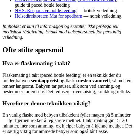
guide til paced bottle feeding
NHS: Responsive bottle feeding
— britisk veiledning
Helsedirektoratet: Mat for spedbarn
— norsk veiledning
Innholdet er kun til informasjon og erstatter ikke profesjonell
medisinsk rådgivning. Snakk med helsepersonell for personlig
veiledning.
Ofte stilte spørsmål
Hva er flaskemating i takt?
Flaskemating i takt (paced bottle feeding) er en teknikk der du
holder babyen
semi-oppreist
og flaska
nesten vannrett
, så melken
renner langsomt. Babyen tar pauser, slik som ved amming, og
bestemmer farten selv. Det reduserer overspising, kolikk og refluks.
Hvorfor er denne teknikken viktig?
En vanlig flaske med babyen tilbakelent fyller magen på 5 minutter
— før hjernen rekker å registrere metthet. I-takt-mating gir 15–20
minutter, mer som amming, og hjelper babyen å kjenne metthet. Det
er særlig viktig for ammede babyer som også får flaske.