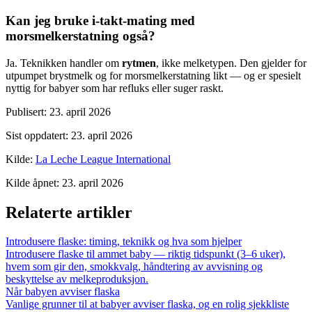
Kan jeg bruke i-takt-mating med
morsmelkerstatning også?
Ja. Teknikken handler om
rytmen
, ikke melketypen. Den gjelder for
utpumpet brystmelk og for morsmelkerstatning likt — og er spesielt
nyttig for babyer som har refluks eller suger raskt.
Publisert
:
23. april 2026
Sist oppdatert
:
23. april 2026
Kilde
:
La Leche League International
Kilde åpnet
:
23. april 2026
Relaterte artikler
Introdusere flaske: timing, teknikk og hva som hjelper
Introdusere flaske til ammet baby — riktig tidspunkt (3–6 uker),
hvem som gir den, smokkvalg, håndtering av avvisning og
beskyttelse av melkeproduksjon.
Når babyen avviser flaska
Vanlige grunner til at babyer avviser flaska, og en rolig sjekkliste