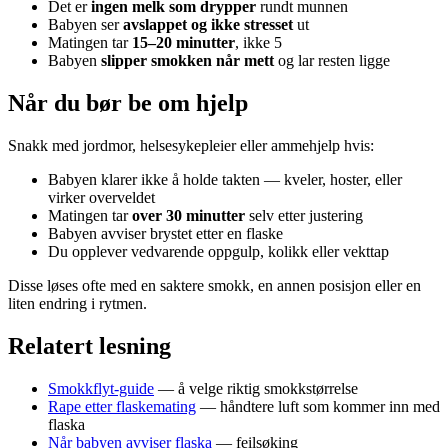
Det er
ingen melk som drypper
rundt munnen
Babyen ser
avslappet og ikke stresset
ut
Matingen tar
15–20 minutter
, ikke 5
Babyen
slipper smokken når mett
og lar resten ligge
Når du bør be om hjelp
Snakk med jordmor, helsesykepleier eller ammehjelp hvis:
Babyen klarer ikke å holde takten — kveler, hoster, eller
virker overveldet
Matingen tar
over 30 minutter
selv etter justering
Babyen avviser brystet etter en flaske
Du opplever vedvarende oppgulp, kolikk eller vekttap
Disse løses ofte med en saktere smokk, en annen posisjon eller en
liten endring i rytmen.
Relatert lesning
Smokkflyt-guide
— å velge riktig smokkstørrelse
Rape etter flaskemating
— håndtere luft som kommer inn med
flaska
Når babyen avviser flaska
— feilsøking