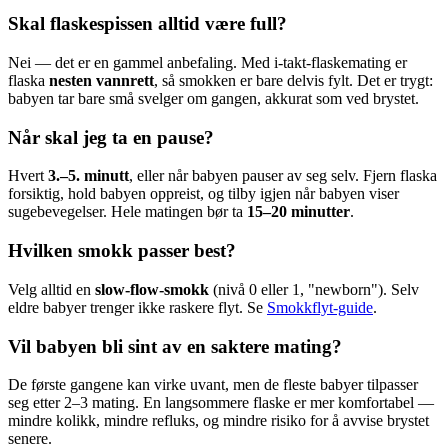
Skal flaskespissen alltid være full?
Nei — det er en gammel anbefaling. Med i-takt-flaskemating er
flaska
nesten vannrett
, så smokken er bare delvis fylt. Det er trygt:
babyen tar bare små svelger om gangen, akkurat som ved brystet.
Når skal jeg ta en pause?
Hvert
3.–5. minutt
, eller når babyen pauser av seg selv. Fjern flaska
forsiktig, hold babyen oppreist, og tilby igjen når babyen viser
sugebevegelser. Hele matingen bør ta
15–20 minutter
.
Hvilken smokk passer best?
Velg alltid en
slow-flow-smokk
(nivå 0 eller 1, "newborn"). Selv
eldre babyer trenger ikke raskere flyt. Se
Smokkflyt-guide
.
Vil babyen bli sint av en saktere mating?
De første gangene kan virke uvant, men de fleste babyer tilpasser
seg etter 2–3 mating. En langsommere flaske er mer komfortabel —
mindre kolikk, mindre refluks, og mindre risiko for å avvise brystet
senere.