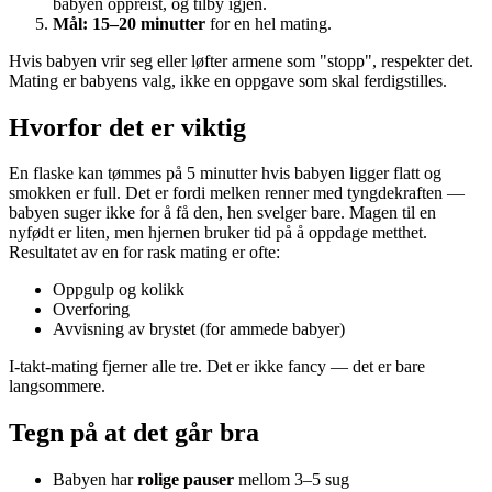
babyen oppreist, og tilby igjen.
Mål: 15–20 minutter
for en hel mating.
Hvis babyen vrir seg eller løfter armene som "stopp", respekter det.
Mating er babyens valg, ikke en oppgave som skal ferdigstilles.
Hvorfor det er viktig
En flaske kan tømmes på 5 minutter hvis babyen ligger flatt og
smokken er full. Det er fordi melken renner med tyngdekraften —
babyen suger ikke for å få den, hen svelger bare. Magen til en
nyfødt er liten, men hjernen bruker tid på å oppdage metthet.
Resultatet av en for rask mating er ofte:
Oppgulp og kolikk
Overforing
Avvisning av brystet (for ammede babyer)
I-takt-mating fjerner alle tre. Det er ikke fancy — det er bare
langsommere.
Tegn på at det går bra
Babyen har
rolige pauser
mellom 3–5 sug