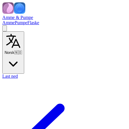
Amme & Pumpe
Amme
Pumpe
Flaske
Norsk
🇳🇴
Last ned