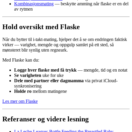
Kombinasjonsmating
— beskytte amming når flaske er en del
av rytmen
Hold oversikt med Flaske
Når du bytter til i-takt-mating, hjelper det å se om endringen faktisk
virker — varighet, mengde og oppgulp samlet på ett sted, så
mønsteret blir synlig uten regneark.
Med Flaske kan du:
Logge hver flaske med få trykk
— mengde, tid og en notat
Se varigheten
uke for uke
Dele med partner eller dagmamma
via privat iCloud-
synkronisering
Holde ro
mellom matingene
Les mer om Flaske
Referanser og videre lesning
La Leche League: Bottle Feeding the Breastfed Baby
—