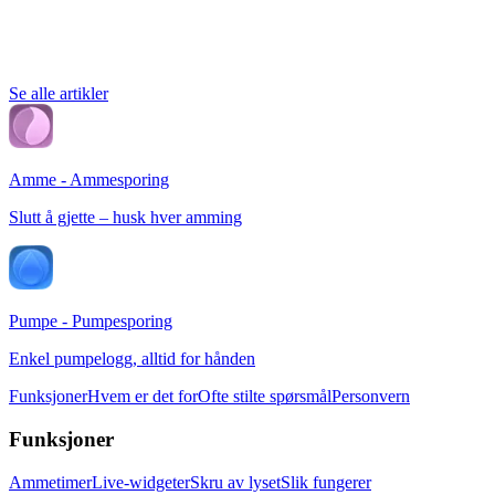
Se alle artikler
Amme - Ammesporing
Slutt å gjette – husk hver amming
Pumpe - Pumpesporing
Enkel pumpelogg, alltid for hånden
Funksjoner
Hvem er det for
Ofte stilte spørsmål
Personvern
Funksjoner
Ammetimer
Live-widgeter
Skru av lyset
Slik fungerer