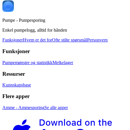
Pumpe - Pumpesporing
Enkel pumpelogg, alltid for hånden
Funksjoner
Hvem er det for
Ofte stilte spørsmål
Personvern
Funksjoner
Pumpemønstre og statistikk
Melkelager
Ressurser
Kunnskapsbase
Flere apper
Amme - Ammesporing
Se alle apper