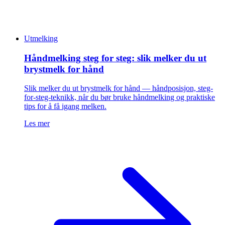
Utmelking
Håndmelking steg for steg: slik melker du ut
brystmelk for hånd
Slik melker du ut brystmelk for hånd — håndposisjon, steg-
for-steg-teknikk, når du bør bruke håndmelking og praktiske
tips for å få igang melken.
Les mer