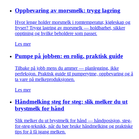
Oppbevaring av morsmelk: trygg lagring
Hvor lenge holder morsmelk i romtemperatur, kjøleskap og
fryser? Trygg lagring av morsmelk — holdbarhet, sikker
opptining og hvilke beholdere som passer.
Les mer
Pumpe på jobben: en rolig, praktisk guide
Tilbake på jobb mens du ammer — planlegging, ikke
perfeksjon. Praktisk guide til pumperytme, oppbevaring og å
ta vare på melkeproduksjonen.
Les mer
Håndmelking steg for steg: slik melker du ut
brystmelk for hånd
Slik melker du ut brystmelk for hånd — håndposisjon, steg-
for-steg-teknikk, når du bør bruke håndmelking og praktiske
tips for å få igang melken.