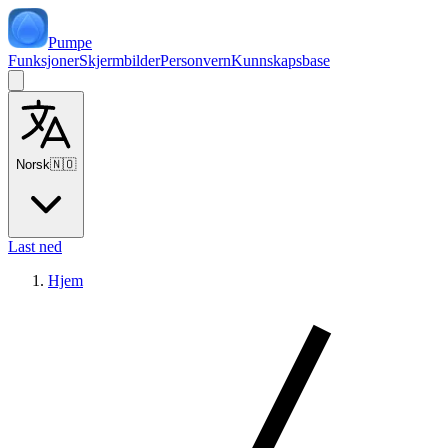
Pumpe
Funksjoner
Skjermbilder
Personvern
Kunnskapsbase
Norsk
🇳🇴
Last ned
Hjem