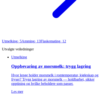
Utmelking
·
5
Amming
·
13
Flaskemating
·
12
Utvalgte veiledninger
Utmelking
Oppbevaring av morsmelk: trygg lagring
Hvor lenge holder morsmelk i romtemperatur, kjøleskap og
fryser? Trygg lagring av morsmelk — holdbarhet, sikker
opptining og hvilke beholdere som passer.
Les mer