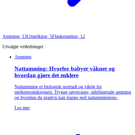
Amming
·
13
Utmelking
·
5
Flaskemating
·
12
Utvalgte veiledninger
Amming
Nattamming: Hvorfor babyer våkner og
hvordan gjøre det enklere
Nattamming er biologisk normalt og viktig for
melkeproduksjonen. Trygge søvnvaner, sideliggende amming
og hvordan du gradvis kan trappe ned nattammingene.
Les mer