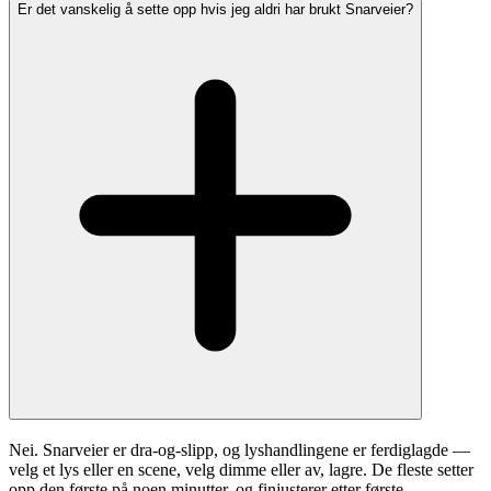
Er det vanskelig å sette opp hvis jeg aldri har brukt Snarveier?
Nei. Snarveier er dra-og-slipp, og lyshandlingene er ferdiglagde —
velg et lys eller en scene, velg dimme eller av, lagre. De fleste setter
opp den første på noen minutter, og finjusterer etter første