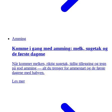
Amming
Komme i gang med amming: melk, sugetak og
de første dagene
Når kommer melken, riktig sugetak, tidlig tillegging og tegn
på god amming — alt du trenger for ammestart og de første
dagene med babyen.
Les mer