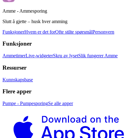
Amme - Ammesporing
Slutt å gjette – husk hver amming
Funksjoner
Hvem er det for
Ofte stilte spørsmål
Personvern
Funksjoner
Ammetimer
Live-widgeter
Skru av lyset
Slik fungerer Amme
Ressurser
Kunnskapsbase
Flere apper
Pumpe - Pumpesporing
Se alle apper