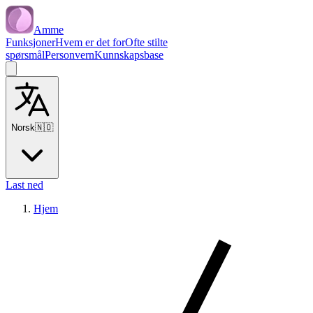
Amme
Funksjoner
Hvem er det for
Ofte stilte
spørsmål
Personvern
Kunnskapsbase
Norsk
🇳🇴
Last ned
Hjem