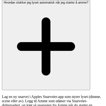
Hvordan slukker jeg lyset automatisk når jeg starter å amme?
Lag en ny snarvei i Apples Snarveier-app som styrer lyset (dimme,
scene eller av). Legg til Amme som utløser via Snarveier-
delingsarket, og kjør så snarveien fra Amme når du starter en