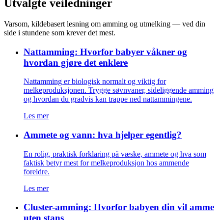
Utvalgte veiledninger
Varsom, kildebasert lesning om amming og utmelking — ved din
side i stundene som krever det mest.
Nattamming: Hvorfor babyer våkner og
hvordan gjøre det enklere
Nattamming er biologisk normalt og viktig for
melkeproduksjonen. Trygge søvnvaner, sideliggende amming
og hvordan du gradvis kan trappe ned nattammingene.
Les mer
Ammete og vann: hva hjelper egentlig?
En rolig, praktisk forklaring på væske, ammete og hva som
faktisk betyr mest for melkeproduksjon hos ammende
foreldre.
Les mer
Cluster-amming: Hvorfor babyen din vil amme
uten stans