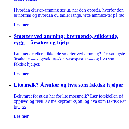
Hvordan cluster-amming ser ut, når den oppstår, hvorfor den
er normal og hvordan du takler lange, tette ammeøkter på rad.
Les mer
Smerter ved amming: brennende, stikkende,
rygg – årsaker og hjelp
Brennende eller stikkende smerter ved amming? De vanligste
årsakene — sugetak, trøske, vasospasme — og hva som
faktisk hjelper.
Les mer
Lite melk? Årsaker og hva som faktisk hjelper
Bekymret for at du har for lite morsmelk? Lær forskjellen på
opplevd og reell lav melkeproduksjon, og hva som faktisk kan
hjelpe.
Les mer