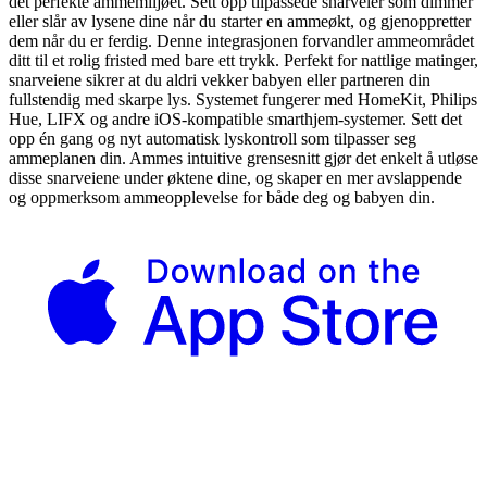
det perfekte ammemiljøet. Sett opp tilpassede snarveier som dimmer
eller slår av lysene dine når du starter en ammeøkt, og gjenoppretter
dem når du er ferdig. Denne integrasjonen forvandler ammeområdet
ditt til et rolig fristed med bare ett trykk. Perfekt for nattlige matinger,
snarveiene sikrer at du aldri vekker babyen eller partneren din
fullstendig med skarpe lys. Systemet fungerer med HomeKit, Philips
Hue, LIFX og andre iOS-kompatible smarthjem-systemer. Sett det
opp én gang og nyt automatisk lyskontroll som tilpasser seg
ammeplanen din. Ammes intuitive grensesnitt gjør det enkelt å utløse
disse snarveiene under øktene dine, og skaper en mer avslappende
og oppmerksom ammeopplevelse for både deg og babyen din.