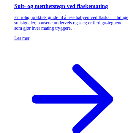
Sult- og metthetstegn ved flaskemating
En rolig, praktisk guide til å lese babyen ved flaska — tidlige
sultsignaler, pausene underveis og «jeg er ferdig»-tegnene
som gjør hver mating tryggere.
Les mer