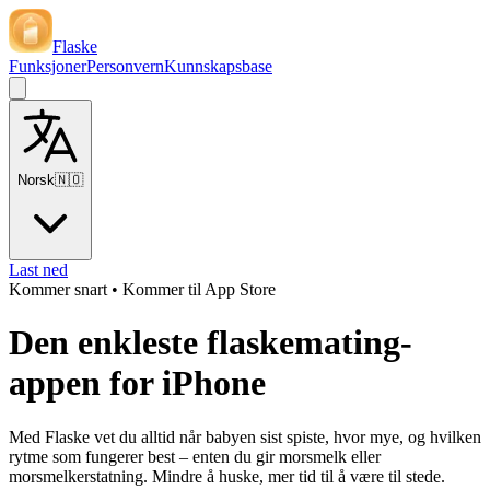
Flaske
Funksjoner
Personvern
Kunnskapsbase
Norsk
🇳🇴
Last ned
Kommer snart
•
Kommer til App Store
Den enkleste flaskemating-
appen for iPhone
Med Flaske vet du alltid når babyen sist spiste, hvor mye, og hvilken
rytme som fungerer best – enten du gir morsmelk eller
morsmelkerstatning. Mindre å huske, mer tid til å være til stede.