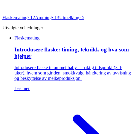
Flaskemating
·
12
Amming
·
13
Utmelking
·
5
Utvalgte veiledninger
Flaskemating
Introdusere flaske: timing, teknikk og hva som
hjelper
Introdusere flaske til ammet baby — riktig tidspunkt (3–6
uker), hvem som gir den, smokkvalg, håndtering av avvisning
og beskyttelse av melkeproduksjon.
Les mer