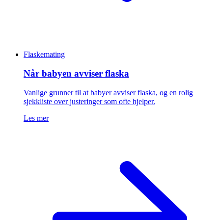
Flaskemating
Når babyen avviser flaska
Vanlige grunner til at babyer avviser flaska, og en rolig
sjekkliste over justeringer som ofte hjelper.
Les mer