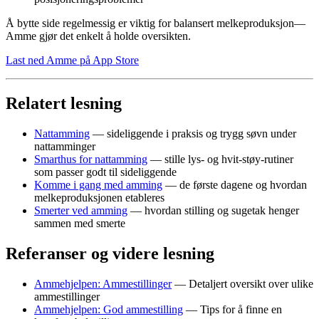
Å bytte side regelmessig er viktig for balansert melkeproduksjon—
Amme gjør det enkelt å holde oversikten.
Last ned Amme på App Store
Relatert lesning
Nattamming
— sideliggende i praksis og trygg søvn under
nattamminger
Smarthus for nattamming
— stille lys- og hvit-støy-rutiner
som passer godt til sideliggende
Komme i gang med amming
— de første dagene og hvordan
melkeproduksjonen etableres
Smerter ved amming
— hvordan stilling og sugetak henger
sammen med smerte
Referanser og videre lesning
Ammehjelpen: Ammestillinger
— Detaljert oversikt over ulike
ammestillinger
Ammehjelpen: God ammestilling
— Tips for å finne en