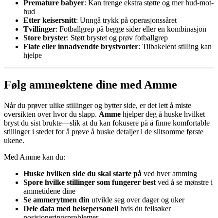
Premature babyer
: Kan trenge ekstra støtte og mer hud-mot-
hud
Etter keisersnitt
: Unngå trykk på operasjonssåret
Tvillinger
: Fotballgrep på begge sider eller en kombinasjon
Store bryster
: Støtt brystet og prøv fotballgrep
Flate eller innadvendte brystvorter
: Tilbakelent stilling kan
hjelpe
Følg ammeøktene dine med Amme
Når du prøver ulike stillinger og bytter side, er det lett å miste
oversikten over hvor du slapp.
Amme
hjelper deg å huske hvilket
bryst du sist brukte—slik at du kan fokusere på å finne komfortable
stillinger i stedet for å prøve å huske detaljer i de slitsomme første
ukene.
Med Amme kan du:
Huske hvilken side du skal starte på
ved hver amming
Spore hvilke stillinger som fungerer best
ved å se mønstre i
ammetidene dine
Se ammerytmen din
utvikle seg over dager og uker
Dele data med helsepersonell
hvis du feilsøker
posisjoneringsproblemer