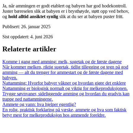
Ja, når ammingen er godt etablert og babyen har god hodekontroll.
Juster bæreselen slik at babyen er i brysthøyde, støtt opp ved behov,
og
hold alltid ansiktet synlig
slik at du ser at babyen puster fritt.
Publisert
:
26. januar 2025
Sist oppdatert
:
4. juni 2026
Relaterte artikler
Komme i gang med amming: melk, sugetak og de første dagene
Når kommer melken, riktig sugetak, tidlig tillegging og tegn på god
amming — alt du trenger for ammestart og de første dagene med
babyen.
Nattamming: Hvorfor babyer våkner og hvordan gjøre det enklere
Nattamming er biologisk normalt og viktig for melkeproduksjonen.
Trygge søvnvaner, sideliggende amming og hvordan du gradvis kan
trappe ned nattammingene.
Ammete og vann: hva hjelper egentlig?
En rolig, praktisk forklaring på væske, ammete og hva som faktisk
betyr mest for melkeproduksjon hos ammende foreldre.