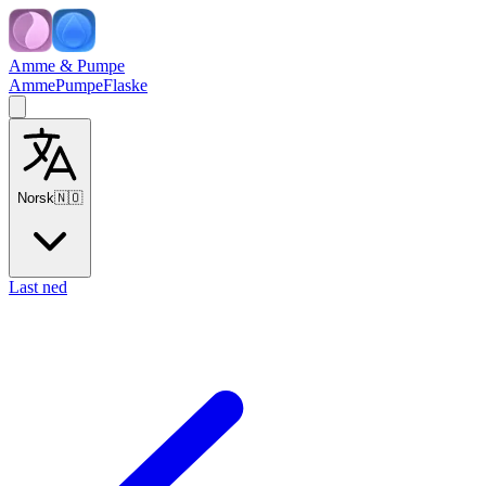
Amme & Pumpe
Amme
Pumpe
Flaske
Norsk
🇳🇴
Last ned