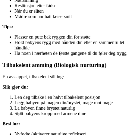
Nattamming
Restitusjon etter fødsel
Når du er sliten
Mødre som har hatt keisersnitt
Tips:
Plasser en pute bak ryggen din for støtte
Hold babyens rygg med hånden din eller en sammenrullet
håndkle
Ha noen i nærheten de første gangene til du føler deg trygg
Tilbakelent amming (Biologisk nurturing)
En avslappet, tilbakelent stilling:
Slik gjør du:
Len deg tilbake i en halvt tilbakelent posisjon
Legg babyen på magen din/brystet, mage mot mage
La babyen finne brystet naturlig
Støtt babyens kropp med armene dine
Best for:
Nyfødte (aktiverer naturlige reflekser)