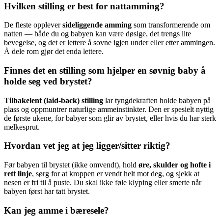
Hvilken stilling er best for nattamming?
De fleste opplever
sideliggende amming
som transformerende om
natten — både du og babyen kan være døsige, det trengs lite
bevegelse, og det er lettere å sovne igjen under eller etter ammingen.
Å dele rom gjør det enda lettere.
Finnes det en stilling som hjelper en søvnig baby å
holde seg ved brystet?
Tilbakelent (laid-back) stilling
lar tyngdekraften holde babyen på
plass og oppmuntrer naturlige ammeinstinkter. Den er spesielt nyttig
de første ukene, for babyer som glir av brystet, eller hvis du har sterk
melkesprut.
Hvordan vet jeg at jeg ligger/sitter riktig?
Før babyen til brystet (ikke omvendt), hold
øre, skulder og hofte i
rett linje
, sørg for at kroppen er vendt helt mot deg, og sjekk at
nesen er fri til å puste. Du skal ikke føle klyping eller smerte når
babyen først har tatt brystet.
Kan jeg amme i bæresele?