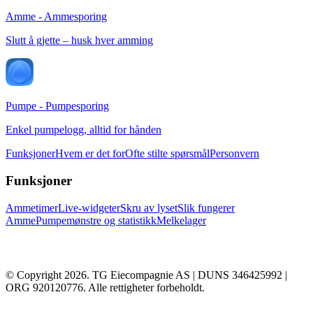
Amme - Ammesporing
Slutt å gjette – husk hver amming
Pumpe - Pumpesporing
Enkel pumpelogg, alltid for hånden
Funksjoner
Hvem er det for
Ofte stilte spørsmål
Personvern
Funksjoner
Ammetimer
Live-widgeter
Skru av lyset
Slik fungerer
Amme
Pumpemønstre og statistikk
Melkelager
© Copyright 2026. TG Eiecompagnie AS | DUNS 346425992 |
ORG 920120776. Alle rettigheter forbeholdt.