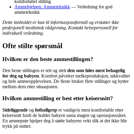
komfortabel stilling
Ammehjelpen: Ammeteknikk
— Veiledning for god
ammeteknikk
Dette innholdet er kun til informasjonsformål og erstatter ikke
profesjonell medisinsk rådgivning. Kontakt helsepersonell for
individuell veiledning.
Ofte stilte spørsmål
Hvilken er den beste ammestillingen?
Den beste stillingen er rett og slett
den som føles mest behagelig
for deg og babyen
. Komfort påvirker melkeproduksjon, takkvalitet
og hele ammeopplevelsen. De fleste bruker flere stillinger og bytter
mellom dem etter situasjonen.
Hvilken ammestilling er best etter keisersnitt?
Sideliggende
og
fotballgrep
er vanligvis mest komfortable etter
keisersnitt fordi de holder babyen unna magen og operasjonssåret.
En ammepute hjelper deg å støtte babyens vekt slik at det ikke blir
trykk på snittet.