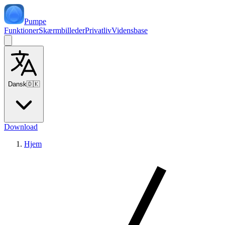
Pumpe
Funktioner
Skærmbilleder
Privatliv
Vidensbase
Dansk
🇩🇰
Download
Hjem