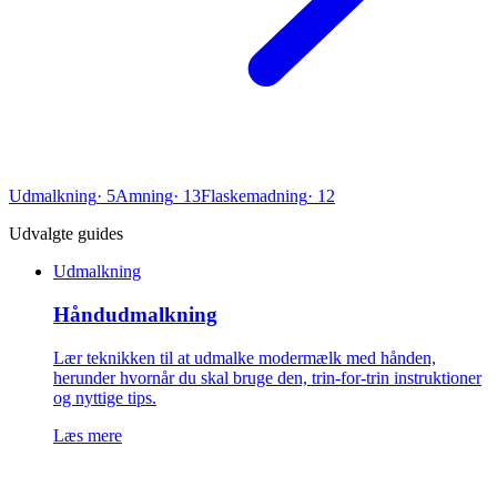
Udmalkning
·
5
Amning
·
13
Flaskemadning
·
12
Udvalgte guides
Udmalkning
Håndudmalkning
Lær teknikken til at udmalke modermælk med hånden,
herunder hvornår du skal bruge den, trin-for-trin instruktioner
og nyttige tips.
Læs mere