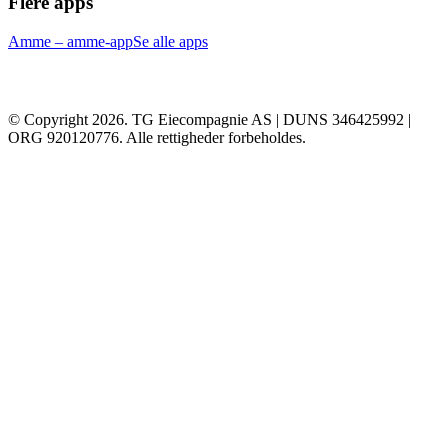
Flere apps
Amme – amme-app
Se alle apps
© Copyright 2026. TG Eiecompagnie AS | DUNS 346425992 |
ORG 920120776. Alle rettigheder forbeholdes.