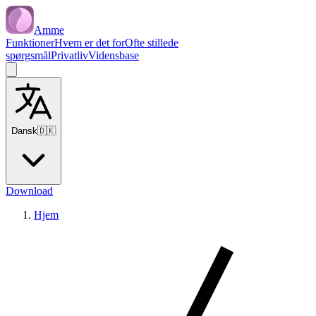
Amme
Funktioner
Hvem er det for
Ofte stillede
spørgsmål
Privatliv
Vidensbase
Dansk
🇩🇰
Download
Hjem