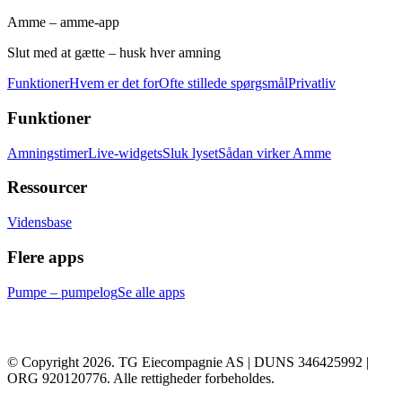
Amme – amme-app
Slut med at gætte – husk hver amning
Funktioner
Hvem er det for
Ofte stillede spørgsmål
Privatliv
Funktioner
Amningstimer
Live-widgets
Sluk lyset
Sådan virker Amme
Ressourcer
Vidensbase
Flere apps
Pumpe – pumpelog
Se alle apps
© Copyright 2026. TG Eiecompagnie AS | DUNS 346425992 |
ORG 920120776. Alle rettigheder forbeholdes.