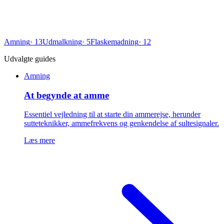
Amning
·
13
Udmalkning
·
5
Flaskemadning
·
12
Udvalgte guides
Amning
At begynde at amme
Essentiel vejledning til at starte din ammerejse, herunder
sutteteknikker, ammefrekvens og genkendelse af sultesignaler.
Læs mere