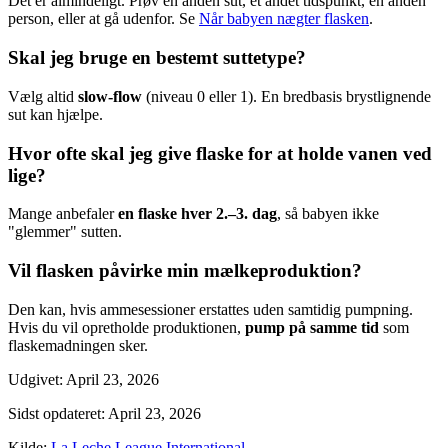
Det er almindeligt. Prøv en anden sut, et andet tidspunkt, en anden
person, eller at gå udenfor. Se
Når babyen nægter flasken
.
Skal jeg bruge en bestemt suttetype?
Vælg altid
slow-flow
(niveau 0 eller 1). En bredbasis brystlignende
sut kan hjælpe.
Hvor ofte skal jeg give flaske for at holde vanen ved
lige?
Mange anbefaler
en flaske hver 2.–3. dag
, så babyen ikke
"glemmer" sutten.
Vil flasken påvirke min mælkeproduktion?
Den kan, hvis ammesessioner erstattes uden samtidig pumpning.
Hvis du vil opretholde produktionen,
pump på samme tid
som
flaskemadningen sker.
Udgivet
:
April 23, 2026
Sidst opdateret
:
April 23, 2026
Kilde
:
La Leche League International