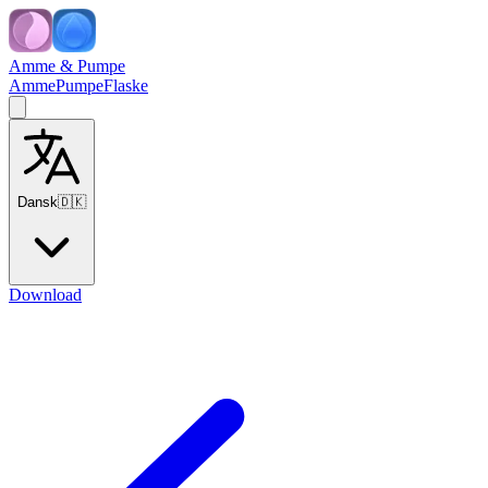
Amme & Pumpe
Amme
Pumpe
Flaske
Dansk
🇩🇰
Download