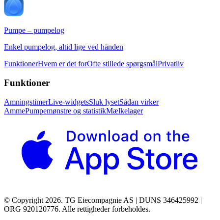
Pumpe – pumpelog
Enkel pumpelog, altid lige ved hånden
Funktioner
Hvem er det for
Ofte stillede spørgsmål
Privatliv
Funktioner
Amningstimer
Live-widgets
Sluk lyset
Sådan virker
Amme
Pumpemønstre og statistik
Mælkelager
© Copyright 2026. TG Eiecompagnie AS | DUNS 346425992 |
ORG 920120776. Alle rettigheder forbeholdes.