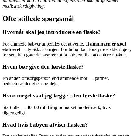
Indholdet er kun til information og erstatter ikke professionel
medicinsk rådgivning.
Ofte stillede spørgsmål
Hvornår skal jeg introducere en flaske?
For ammede babyer anbefales det at vente, til
amningen er godt
etableret
— typisk
3–6 uger
. For tidligt kan forstyrre etableringen;
for sent kan gøre det sværere at få babyen til at acceptere flasken.
Hvem bør give den første flaske?
En anden omsorgsperson end ammende mor — partner,
bedsteforælder eller dagplejer.
Hvor meget skal jeg lægge i den første flaske?
Start lille —
30–60 ml
. Brug udmalket modermælk, hvis
tilgængeligt.
Hvad hvis babyen afviser flasken?