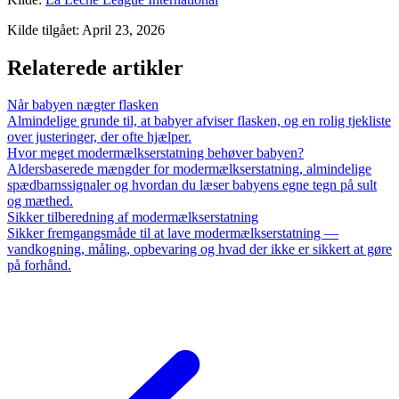
Kilde tilgået
:
April 23, 2026
Relaterede artikler
Når babyen nægter flasken
Almindelige grunde til, at babyer afviser flasken, og en rolig tjekliste
over justeringer, der ofte hjælper.
Hvor meget modermælkserstatning behøver babyen?
Aldersbaserede mængder for modermælkserstatning, almindelige
spædbarnssignaler og hvordan du læser babyens egne tegn på sult
og mæthed.
Sikker tilberedning af modermælkserstatning
Sikker fremgangsmåde til at lave modermælkserstatning —
vandkogning, måling, opbevaring og hvad der ikke er sikkert at gøre
på forhånd.