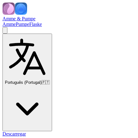
Amme & Pumpe
Amme
Pumpe
Flaske
Português (Portugal)
🇵🇹
Descarregar