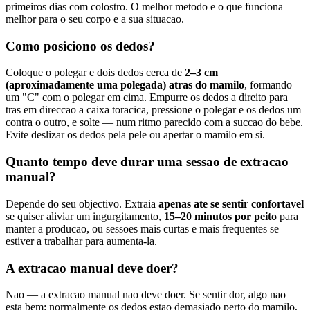
primeiros dias com colostro. O melhor metodo e o que funciona
melhor para o seu corpo e a sua situacao.
Como posiciono os dedos?
Coloque o polegar e dois dedos cerca de
2–3 cm
(aproximadamente uma polegada) atras do mamilo
, formando
um "C" com o polegar em cima. Empurre os dedos a direito para
tras em direccao a caixa toracica, pressione o polegar e os dedos um
contra o outro, e solte — num ritmo parecido com a succao do bebe.
Evite deslizar os dedos pela pele ou apertar o mamilo em si.
Quanto tempo deve durar uma sessao de extracao
manual?
Depende do seu objectivo. Extraia
apenas ate se sentir confortavel
se quiser aliviar um ingurgitamento,
15–20 minutos por peito
para
manter a producao, ou sessoes mais curtas e mais frequentes se
estiver a trabalhar para aumenta-la.
A extracao manual deve doer?
Nao — a extracao manual nao deve doer. Se sentir dor, algo nao
esta bem: normalmente os dedos estao demasiado perto do mamilo,