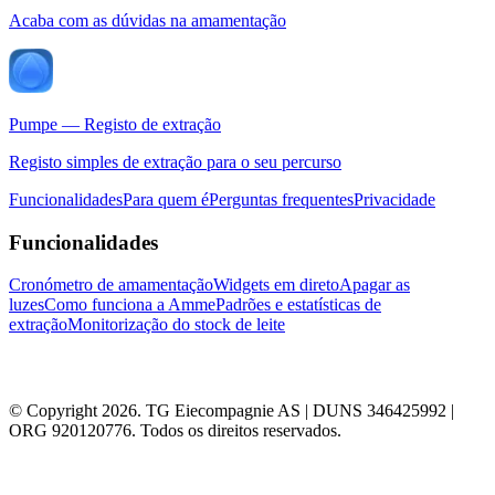
Acaba com as dúvidas na amamentação
Pumpe — Registo de extração
Registo simples de extração para o seu percurso
Funcionalidades
Para quem é
Perguntas frequentes
Privacidade
Funcionalidades
Cronómetro de amamentação
Widgets em direto
Apagar as
luzes
Como funciona a Amme
Padrões e estatísticas de
extração
Monitorização do stock de leite
© Copyright 2026. TG Eiecompagnie AS | DUNS 346425992 |
ORG 920120776. Todos os direitos reservados.