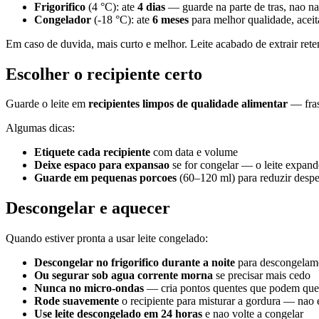
Frigorifico
(4 °C): ate
4 dias
— guarde na parte de tras, nao na
Congelador
(-18 °C): ate
6 meses
para melhor qualidade, aceit
Em caso de duvida, mais curto e melhor. Leite acabado de extrair ret
Escolher o recipiente certo
Guarde o leite em
recipientes limpos de qualidade alimentar
— fras
Algumas dicas:
Etiquete cada recipiente
com data e volume
Deixe espaco para expansao
se for congelar — o leite expand
Guarde em pequenas porcoes
(60–120 ml) para reduzir despe
Descongelar e aquecer
Quando estiver pronta a usar leite congelado:
Descongelar no frigorifico durante a noite
para descongelam
Ou segurar sob agua corrente morna
se precisar mais cedo
Nunca no micro-ondas
— cria pontos quentes que podem quei
Rode suavemente
o recipiente para misturar a gordura — nao e
Use leite descongelado em 24 horas
e nao volte a congelar