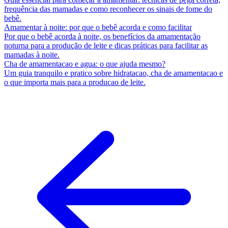
frequência das mamadas e como reconhecer os sinais de fome do
bebê.
Amamentar à noite: por que o bebê acorda e como facilitar
Por que o bebê acorda à noite, os benefícios da amamentação
noturna para a produção de leite e dicas práticas para facilitar as
mamadas à noite.
Cha de amamentacao e agua: o que ajuda mesmo?
Um guia tranquilo e pratico sobre hidratacao, cha de amamentacao e
o que importa mais para a producao de leite.