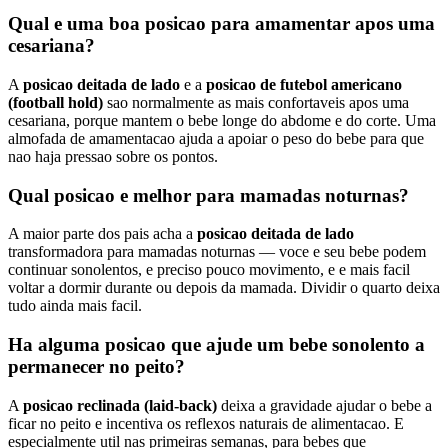
Qual e uma boa posicao para amamentar apos uma
cesariana?
A
posicao deitada de lado
e a
posicao de futebol americano
(football hold)
sao normalmente as mais confortaveis apos uma
cesariana, porque mantem o bebe longe do abdome e do corte. Uma
almofada de amamentacao ajuda a apoiar o peso do bebe para que
nao haja pressao sobre os pontos.
Qual posicao e melhor para mamadas noturnas?
A maior parte dos pais acha a
posicao deitada de lado
transformadora para mamadas noturnas — voce e seu bebe podem
continuar sonolentos, e preciso pouco movimento, e e mais facil
voltar a dormir durante ou depois da mamada. Dividir o quarto deixa
tudo ainda mais facil.
Ha alguma posicao que ajude um bebe sonolento a
permanecer no peito?
A
posicao reclinada (laid-back)
deixa a gravidade ajudar o bebe a
ficar no peito e incentiva os reflexos naturais de alimentacao. E
especialmente util nas primeiras semanas, para bebes que