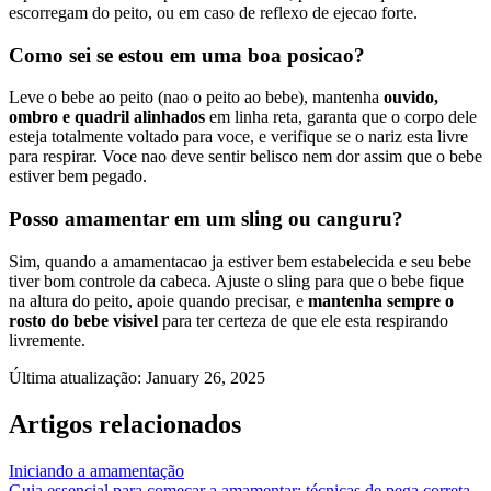
escorregam do peito, ou em caso de reflexo de ejecao forte.
Como sei se estou em uma boa posicao?
Leve o bebe ao peito (nao o peito ao bebe), mantenha
ouvido,
ombro e quadril alinhados
em linha reta, garanta que o corpo dele
esteja totalmente voltado para voce, e verifique se o nariz esta livre
para respirar. Voce nao deve sentir belisco nem dor assim que o bebe
estiver bem pegado.
Posso amamentar em um sling ou canguru?
Sim, quando a amamentacao ja estiver bem estabelecida e seu bebe
tiver bom controle da cabeca. Ajuste o sling para que o bebe fique
na altura do peito, apoie quando precisar, e
mantenha sempre o
rosto do bebe visivel
para ter certeza de que ele esta respirando
livremente.
Última atualização
:
January 26, 2025
Artigos relacionados
Iniciando a amamentação
Guia essencial para começar a amamentar: técnicas de pega correta,