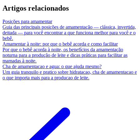
Artigos relacionados
Posições para amamentar
Guia das principais posições de amamentação — clássica, invertida,
deitada — para você encontrar a que funciona melhor para você e o
bebê.
Amamentar à noite: por que o bebê acorda e como facilitar
Por que o bebê acorda à noite, os benefícios da amamentação
noturna para a produção de leite e dicas práticas para facilitar as
mamadas à noite.
Cha de amamentacao e agua: o que ajuda mesmo?
Um guia tranquilo e pratico sobre hidratacao, cha de amamentacao e
o que importa mais para a producao de leite.