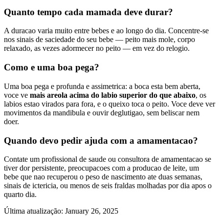
Quanto tempo cada mamada deve durar?
A duracao varia muito entre bebes e ao longo do dia. Concentre-se
nos sinais de saciedade do seu bebe — peito mais mole, corpo
relaxado, as vezes adormecer no peito — em vez do relogio.
Como e uma boa pega?
Uma boa pega e profunda e assimetrica: a boca esta bem aberta,
voce ve
mais areola acima do labio superior do que abaixo
, os
labios estao virados para fora, e o queixo toca o peito. Voce deve ver
movimentos da mandibula e ouvir deglutigao, sem beliscar nem
doer.
Quando devo pedir ajuda com a amamentacao?
Contate um profissional de saude ou consultora de amamentacao se
tiver dor persistente, preocupacoes com a producao de leite, um
bebe que nao recuperou o peso de nascimento ate duas semanas,
sinais de ictericia, ou menos de seis fraldas molhadas por dia apos o
quarto dia.
Última atualização
:
January 26, 2025