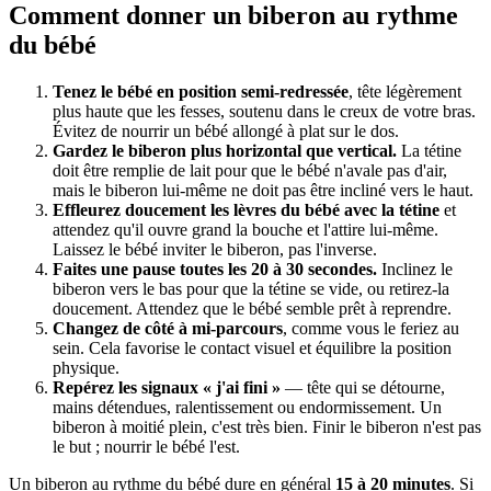
Comment donner un biberon au rythme
du bébé
Tenez le bébé en position semi-redressée
, tête légèrement
plus haute que les fesses, soutenu dans le creux de votre bras.
Évitez de nourrir un bébé allongé à plat sur le dos.
Gardez le biberon plus horizontal que vertical.
La tétine
doit être remplie de lait pour que le bébé n'avale pas d'air,
mais le biberon lui-même ne doit pas être incliné vers le haut.
Effleurez doucement les lèvres du bébé avec la tétine
et
attendez qu'il ouvre grand la bouche et l'attire lui-même.
Laissez le bébé inviter le biberon, pas l'inverse.
Faites une pause toutes les 20 à 30 secondes.
Inclinez le
biberon vers le bas pour que la tétine se vide, ou retirez-la
doucement. Attendez que le bébé semble prêt à reprendre.
Changez de côté à mi-parcours
, comme vous le feriez au
sein. Cela favorise le contact visuel et équilibre la position
physique.
Repérez les signaux « j'ai fini »
— tête qui se détourne,
mains détendues, ralentissement ou endormissement. Un
biberon à moitié plein, c'est très bien. Finir le biberon n'est pas
le but ; nourrir le bébé l'est.
Un biberon au rythme du bébé dure en général
15 à 20 minutes
. Si