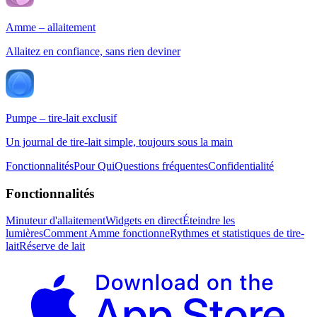
Amme – allaitement
Allaitez en confiance, sans rien deviner
Pumpe – tire-lait exclusif
Un journal de tire-lait simple, toujours sous la main
Fonctionnalités
Pour Qui
Questions fréquentes
Confidentialité
Fonctionnalités
Minuteur d'allaitement
Widgets en direct
Éteindre les
lumières
Comment Amme fonctionne
Rythmes et statistiques de tire-
lait
Réserve de lait