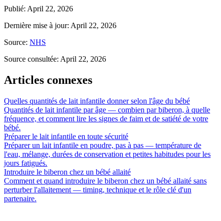
Publié
:
April 22, 2026
Dernière mise à jour
:
April 22, 2026
Source
:
NHS
Source consultée
:
April 22, 2026
Articles connexes
Quelles quantités de lait infantile donner selon l'âge du bébé
Quantités de lait infantile par âge — combien par biberon, à quelle
fréquence, et comment lire les signes de faim et de satiété de votre
bébé.
Préparer le lait infantile en toute sécurité
Préparer un lait infantile en poudre, pas à pas — température de
l'eau, mélange, durées de conservation et petites habitudes pour les
jours fatigués.
Introduire le biberon chez un bébé allaité
Comment et quand introduire le biberon chez un bébé allaité sans
perturber l'allaitement — timing, technique et le rôle clé d'un
partenaire.