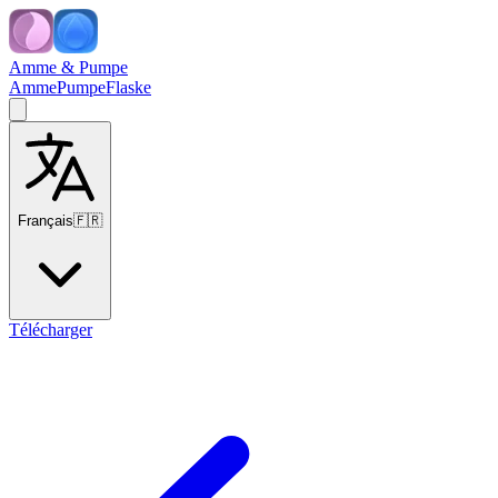
Amme & Pumpe
Amme
Pumpe
Flaske
Français
🇫🇷
Télécharger