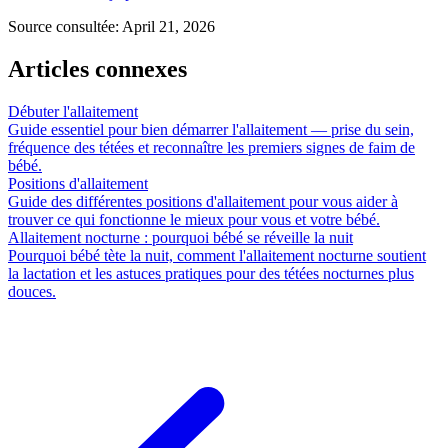
Source consultée
:
April 21, 2026
Articles connexes
Débuter l'allaitement
Guide essentiel pour bien démarrer l'allaitement — prise du sein,
fréquence des tétées et reconnaître les premiers signes de faim de
bébé.
Positions d'allaitement
Guide des différentes positions d'allaitement pour vous aider à
trouver ce qui fonctionne le mieux pour vous et votre bébé.
Allaitement nocturne : pourquoi bébé se réveille la nuit
Pourquoi bébé tète la nuit, comment l'allaitement nocturne soutient
la lactation et les astuces pratiques pour des tétées nocturnes plus
douces.