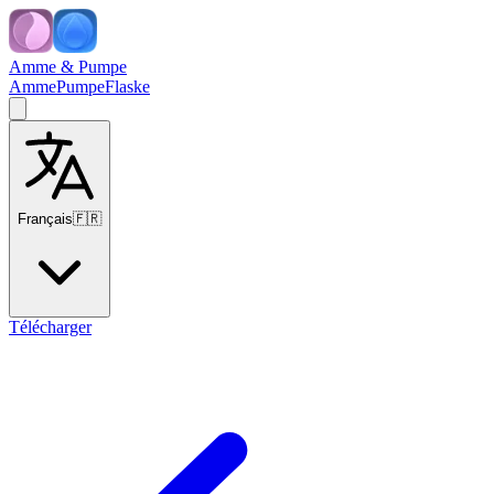
Amme & Pumpe
Amme
Pumpe
Flaske
Français
🇫🇷
Télécharger