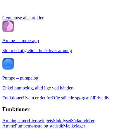
Gennemse alle artikler
Amme – amme-app
Slut med at gætte – husk hver amning
Pumpe – pumpelog
Enkel pumpelog, altid lige ved hånden
Funktioner
Hvem er det for
Ofte stillede spørgsmål
Privatliv
Funktioner
Amningstimer
Live-widgets
Sluk lyset
Sådan virker
Amme
Pumpemønstre og statistik
Mælkelager