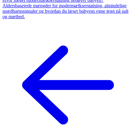
Hvor meget modermælkserstatning behøver babyen?
Aldersbaserede mængder for modermælkserstatning, almindelige
spædbarnssignaler og hvordan du læser babyens egne tegn på sult
og mæthed.