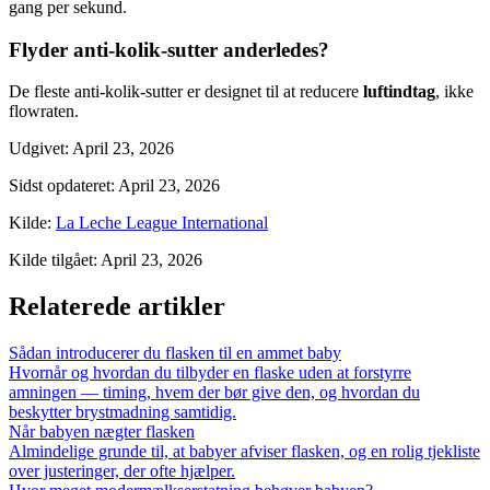
gang per sekund.
Flyder anti-kolik-sutter anderledes?
De fleste anti-kolik-sutter er designet til at reducere
luftindtag
, ikke
flowraten.
Udgivet
:
April 23, 2026
Sidst opdateret
:
April 23, 2026
Kilde
:
La Leche League International
Kilde tilgået
:
April 23, 2026
Relaterede artikler
Sådan introducerer du flasken til en ammet baby
Hvornår og hvordan du tilbyder en flaske uden at forstyrre
amningen — timing, hvem der bør give den, og hvordan du
beskytter brystmadning samtidig.
Når babyen nægter flasken
Almindelige grunde til, at babyer afviser flasken, og en rolig tjekliste
over justeringer, der ofte hjælper.