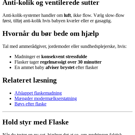
Anti-kolik og ventilerede sutter
Anti-kolik-systemer handler om
luft
, ikke flow. Vælg slow-flow
først, tilføj anti-kolik hvis babyen kvæler eller er gasagtig.
Hvornår du bør bede om hjælp
Tal med ammerådgiver, jordemoder eller sundhedsplejerske, hvis:
Madninger er
konsekvent stressfulde
Flasker tager
regelmæssigt over 30 minutter
En ammet baby
afviser brystet
efter flasker
Relateret læsning
Afslappet flaskemadning
Mængder modermælkserstatning
Bøvs efter flaske
Hold styr med Flaske
Når du tester en ny sut, hjælper det at se, om ændringen faktisk