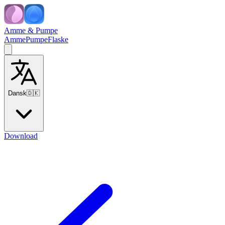
Amme & Pumpe
Amme
Pumpe
Flaske
Dansk
🇩🇰
Download