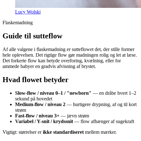
Lucy Wolski
Flaskemadning
Guide til sutteflow
Af alle valgene i flaskemadning er sutteflowet det, der stille former
hele oplevelsen. Det rigtige flow gør madningen rolig og let at læse.
Det forkerte flow kan betyde overforing, kvælning, eller for
ammede babyer en gradvis afvisning af brystet.
Hvad flowet betyder
Slow-flow / niveau 0–1 / "newborn"
— en dråbe hvert 1–2
sekund på hovedet
Medium-flow / niveau 2
— hurtigere drypning, af og til kort
strøm
Fast-flow / niveau 3+
— jævn strøm
Variabel / Y-snit / krydssnit
— flow afhænger af sugekraft
Vigtigt: størrelser er
ikke standardiseret
mellem mærker.