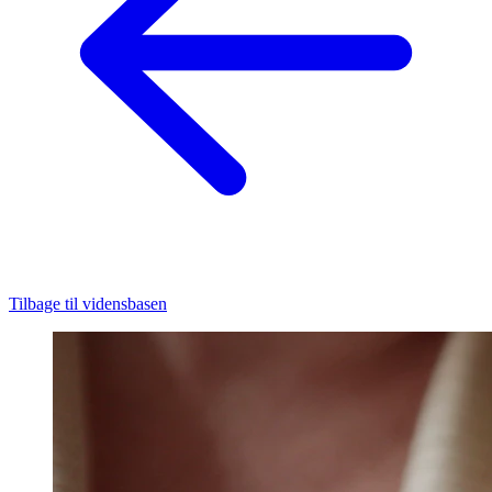
Tilbage til vidensbasen