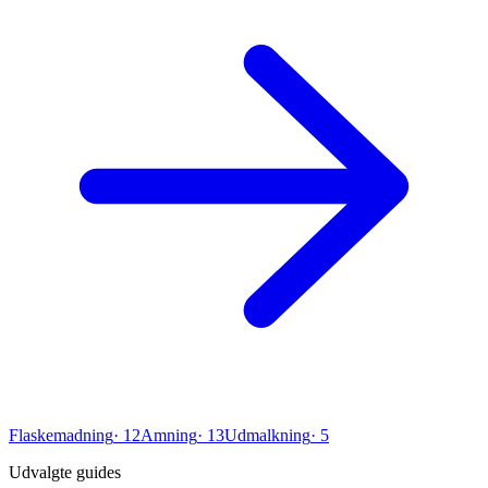
Flaskemadning
·
12
Amning
·
13
Udmalkning
·
5
Udvalgte guides