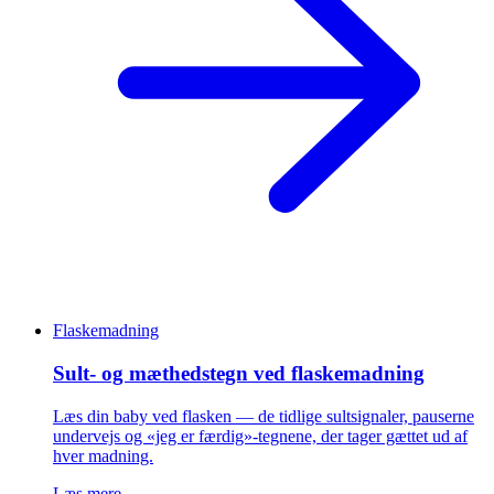
Flaskemadning
Sult- og mæthedstegn ved flaskemadning
Læs din baby ved flasken — de tidlige sultsignaler, pauserne
undervejs og «jeg er færdig»-tegnene, der tager gættet ud af
hver madning.
Læs mere