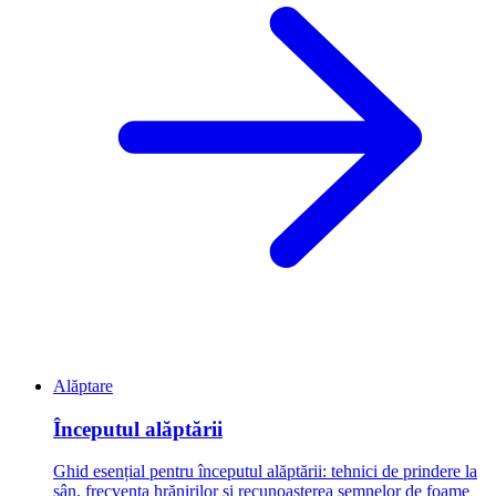
Alăptare
Începutul alăptării
Ghid esențial pentru începutul alăptării: tehnici de prindere la
sân, frecvența hrănirilor și recunoașterea semnelor de foame