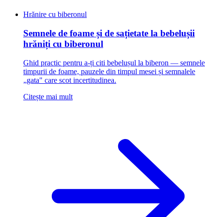
Hrănire cu biberonul
Semnele de foame și de sațietate la bebelușii
hrăniți cu biberonul
Ghid practic pentru a-ți citi bebelușul la biberon — semnele
timpurii de foame, pauzele din timpul mesei și semnalele
„gata" care scot incertitudinea.
Citește mai mult