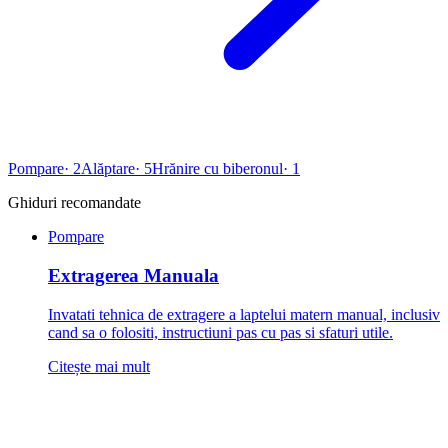
Pompare
·
2
Alăptare
·
5
Hrănire cu biberonul
·
1
Ghiduri recomandate
Pompare
Extragerea Manuala
Invatati tehnica de extragere a laptelui matern manual, inclusiv
cand sa o folositi, instructiuni pas cu pas si sfaturi utile.
Citește mai mult