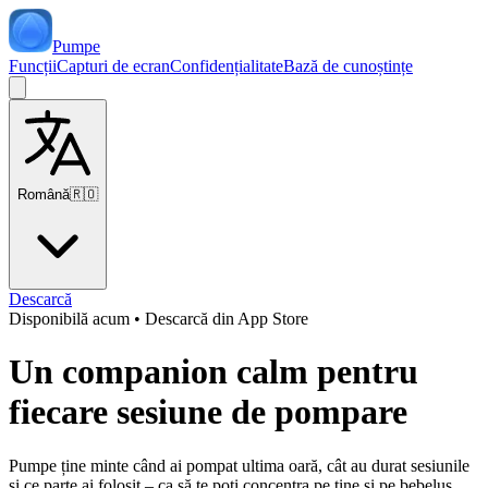
Pumpe
Funcții
Capturi de ecran
Confidențialitate
Bază de cunoștințe
Română
🇷🇴
Descarcă
Disponibilă acum
•
Descarcă din App Store
Un companion calm pentru
fiecare sesiune de pompare
Pumpe ține minte când ai pompat ultima oară, cât au durat sesiunile
și ce parte ai folosit – ca să te poți concentra pe tine și pe bebeluș.