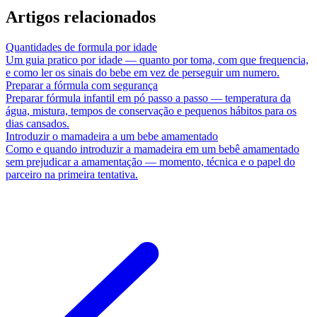
Artigos relacionados
Quantidades de formula por idade
Um guia pratico por idade — quanto por toma, com que frequencia,
e como ler os sinais do bebe em vez de perseguir um numero.
Preparar a fórmula com segurança
Preparar fórmula infantil em pó passo a passo — temperatura da
água, mistura, tempos de conservação e pequenos hábitos para os
dias cansados.
Introduzir o mamadeira a um bebe amamentado
Como e quando introduzir a mamadeira em um bebê amamentado
sem prejudicar a amamentação — momento, técnica e o papel do
parceiro na primeira tentativa.