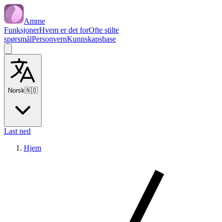
Amme
Funksjoner
Hvem er det for
Ofte stilte
spørsmål
Personvern
Kunnskapsbase
Norsk
🇳🇴
Last ned
Hjem