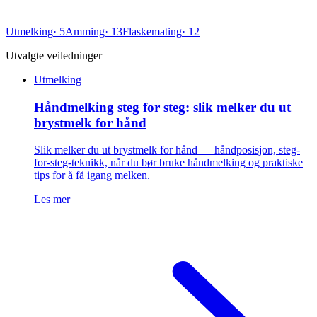
Utmelking
·
5
Amming
·
13
Flaskemating
·
12
Utvalgte veiledninger
Utmelking
Håndmelking steg for steg: slik melker du ut
brystmelk for hånd
Slik melker du ut brystmelk for hånd — håndposisjon, steg-
for-steg-teknikk, når du bør bruke håndmelking og praktiske
tips for å få igang melken.
Les mer