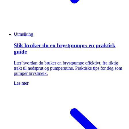
Utmelking
Slik bruker du en brystpumpe: en praktisk
guide
Lær hvordan du bruker en brystpumpe effektivt, fra riktig
trakt til nedsprut og pumperutine. Praktiske tips for deg som
pumper brystmelk.
Les mer