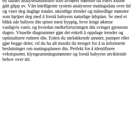
ett samlet analysedashboard som avslører mønstre du ellers kunne
gått glipp av. Vårt intelligente system analyserer matingsdata over tid
og viser deg daglige totaler, ukentlige trender og månedlige mønstre
som hjelper deg med å forstå babyens naturlige tidsplan. Se med et
blikk når babyen din spiser mest hyppig, hvor lenge øktene
vanligvis varer, og hvordan melkeforsyningen din svinger gjennom
dagen. Visuelle diagrammer gjør det enkelt å oppdage trender og
optimalisere rutinen din. Enten du utelukkende ammer, pumper eller
gjør begge deler, vil du ha all innsikt du trenger for å ta informerte
beslutninger om matingsplanen din. Perfekt for å identifisere
vekstspurter, klyngeammingsmønstre og forstå babyens utviklende
behov over tid.