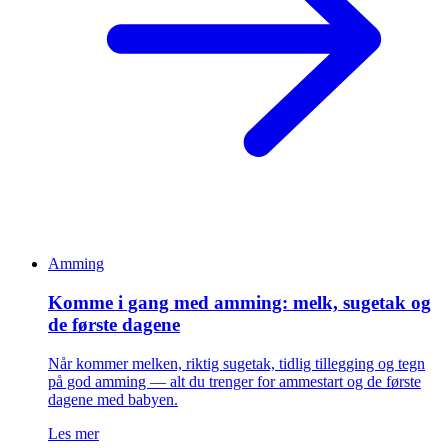
Amming
Komme i gang med amming: melk, sugetak og
de første dagene
Når kommer melken, riktig sugetak, tidlig tillegging og tegn
på god amming — alt du trenger for ammestart og de første
dagene med babyen.
Les mer