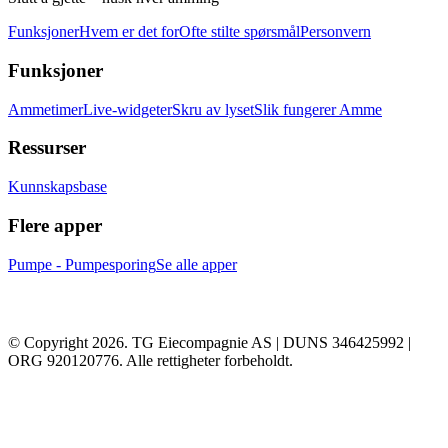
Funksjoner
Hvem er det for
Ofte stilte spørsmål
Personvern
Funksjoner
Ammetimer
Live-widgeter
Skru av lyset
Slik fungerer Amme
Ressurser
Kunnskapsbase
Flere apper
Pumpe - Pumpesporing
Se alle apper
© Copyright 2026. TG Eiecompagnie AS | DUNS 346425992 |
ORG 920120776. Alle rettigheter forbeholdt.