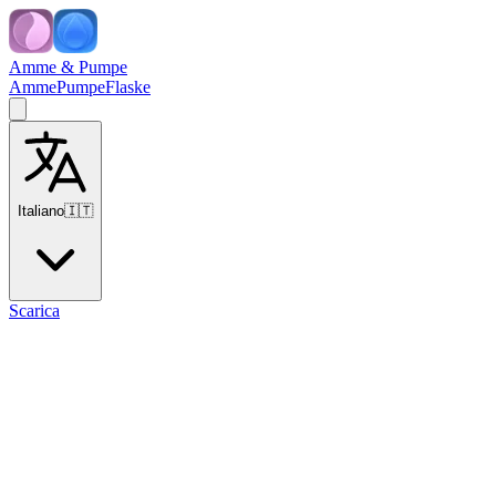
Amme & Pumpe
Amme
Pumpe
Flaske
Italiano
🇮🇹
Scarica