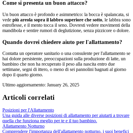
Come si presenta un buon attacco?
Un buon attacco è profondo e asimmetrico: la bocca è spalancata, si
vede
più areola sopra il labbro superiore che sotto
, le labbra sono
estroflesse, e il mento tocca il seno. Dovresti vedere movimenti della
mandibola e sentire rumori di deglutizione, senza pizzicore o dolore.
Quando dovrei chiedere aiuto per l'allattamento?
Contatta un operatore sanitario o una consulente per l'allattamento se
hai dolore persistente, preoccupazioni sulla produzione di latte, un
bambino che non ha recuperato il peso alla nascita entro due
settimane, segni di ittero, o meno di sei pannolini bagnati al giorno
dopo il quarto giorno.
Ultimo aggiornamento
:
January 26, 2025
Articoli correlati
Posizioni per l'Allattamento
Una guida alle diverse posizioni di allattamento per aiutarti a trovare
quella che funziona meglio per te e il tuo bambino.
Allattamento Notturno
Comprendere l'importanza dell'allattamento notturno, i suoi benefici