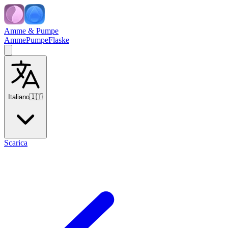
Amme & Pumpe
Amme
Pumpe
Flaske
Italiano
🇮🇹
Scarica