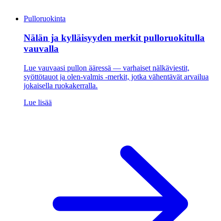
Pulloruokinta
Nälän ja kylläisyyden merkit pulloruokitulla
vauvalla
Lue vauvaasi pullon ääressä — varhaiset nälkäviestit,
syöttötauot ja olen-valmis -merkit, jotka vähentävät arvailua
jokaisella ruokakerralla.
Lue lisää