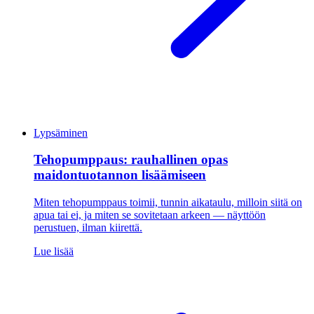
Lypsäminen
Tehopumppaus: rauhallinen opas
maidontuotannon lisäämiseen
Miten tehopumppaus toimii, tunnin aikataulu, milloin siitä on
apua tai ei, ja miten se sovitetaan arkeen — näyttöön
perustuen, ilman kiirettä.
Lue lisää