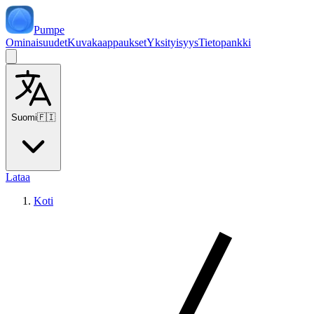
Pumpe
Ominaisuudet
Kuvakaappaukset
Yksityisyys
Tietopankki
Suomi
🇫🇮
Lataa
Koti