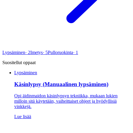
Lypsäminen
·
2
Imetys
·
5
Pulloruokinta
·
1
Suositellut oppaat
Lypsäminen
Käsinlypsy (Manuaalinen lypsäminen)
Opi äidinmaidon käsinlypsyn tekniikka, mukaan lukien
milloin sitä käytetään, vaiheittaiset ohjeet ja hyödyllisiä
vinkkejä.
Lue lisää