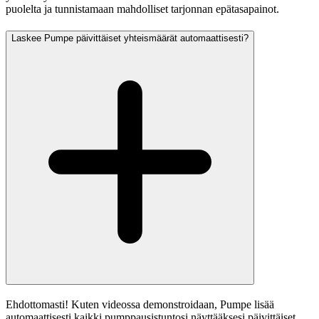
puolelta ja tunnistamaan mahdolliset tarjonnan epätasapainot.
Laskee Pumpe päivittäiset yhteismäärät automaattisesti?
Ehdottomasti! Kuten videossa demonstroidaan, Pumpe lisää
automaattisesti kaikki pumppausistuntosi näyttääksesi päivittäiset