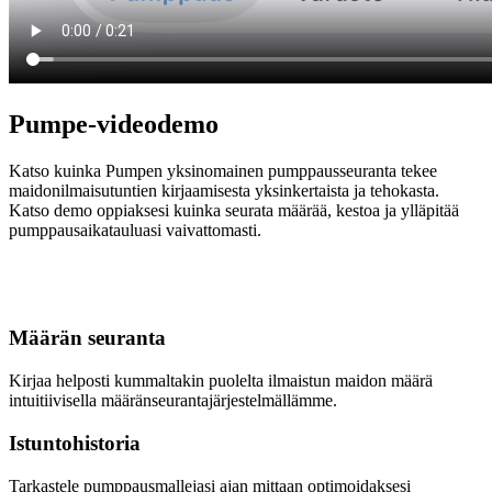
Pumpe-videodemo
Katso kuinka Pumpen yksinomainen pumppausseuranta tekee
maidonilmaisutuntien kirjaamisesta yksinkertaista ja tehokasta.
Katso demo oppiaksesi kuinka seurata määrää, kestoa ja ylläpitää
pumppausaikatauluasi vaivattomasti.
Määrän seuranta
Kirjaa helposti kummaltakin puolelta ilmaistun maidon määrä
intuitiivisella määränseurantajärjestelmällämme.
Istuntohistoria
Tarkastele pumppausmallejasi ajan mittaan optimoidaksesi