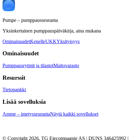
Pumpe – pumppausseuranta
Yksinkertainen pumppauspäiväkirja, aina mukana
Ominaisuudet
Kenelle
UKK
Yksityisyys
Ominaisuudet
Pumppausrytmit ja tilastot
Maitovarasto
Resurssit
Tietopankki
Lisää sovelluksia
Amme – imetysseuranta
Näytä kaikki sovellukset
© Copyright 2026. TG Eiecompagnie AS | DUNS 346425992 |