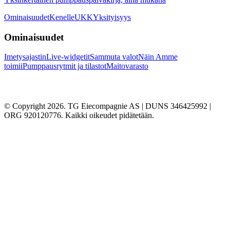
Ominaisuudet
Kenelle
UKK
Yksityisyys
Ominaisuudet
Imetysajastin
Live-widgetit
Sammuta valot
Näin Amme
toimii
Pumppausrytmit ja tilastot
Maitovarasto
© Copyright 2026. TG Eiecompagnie AS | DUNS 346425992 |
ORG 920120776. Kaikki oikeudet pidätetään.