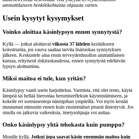
ammattilaiseen henkilökohtaista ohjausta varten.
Usein kysytyt kysymykset
Voinko aloittaa käsinlypsyn ennen synnytystä?
Kyllä — jotkut aloittavat
viikosta 37 lähtien
kerätäkseen
kolostrumia, jos vauva saattaa tarvita lisäruokaa synnytyksen
jälkeen. Keskustele aina ensin terveydenhuollon ammattilaisen
kanssa, erityisesti riskiraskaudessa, ennen synnytystä edeltävän
lypsyn aloittamista.
Miksi maitoa ei tule, kun yritän?
Käsinlypsy vaatii usein harjoittelua. Varmista, että olet rento, käytä
lämpöä tai hellää hierontaa herumisrefleksin käynnistämiseen, ja
kokeile eri sormiasentoja nännipihan ympärillä. Voi myös kestää
muutaman minuutin ennen kuin ensimmäiset pisarat ilmestyvät. Jos
sinulla on jatkuvia vaikeuksia, imetysohjaaja voi auttaa.
Onko käsinlypsy yhtä tehokasta kuin pumppu?
Monille kyllä.
Jotkut jopa saavat käsin enemmän maitoa kuin