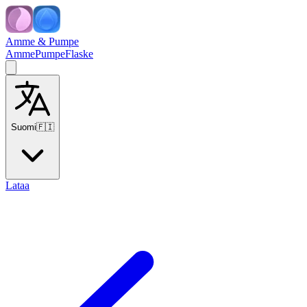
Amme & Pumpe
Amme
Pumpe
Flaske
Suomi
🇫🇮
Lataa