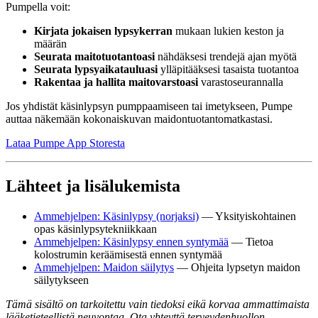
Pumpella voit:
Kirjata jokaisen lypsykerran
mukaan lukien keston ja
määrän
Seurata maitotuotantoasi
nähdäksesi trendejä ajan myötä
Seurata lypsyaikatauluasi
ylläpitääksesi tasaista tuotantoa
Rakentaa ja hallita maitovarstoasi
varastoseurannalla
Jos yhdistät käsinlypsyn pumppaamiseen tai imetykseen, Pumpe
auttaa näkemään kokonaiskuvan maidontuotantomatkastasi.
Lataa Pumpe App Storesta
Lähteet ja lisälukemista
Ammehjelpen: Käsinlypsy (norjaksi)
— Yksityiskohtainen
opas käsinlypsytekniikkaan
Ammehjelpen: Käsinlypsy ennen syntymää
— Tietoa
kolostrumin keräämisestä ennen syntymää
Ammehjelpen: Maidon säilytys
— Ohjeita lypsetyn maidon
säilytykseen
Tämä sisältö on tarkoitettu vain tiedoksi eikä korvaa ammattimaista
lääketieteellistä neuvontaa. Ota yhteyttä terveydenhuollon