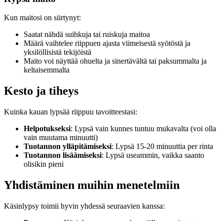
Kun maitosi on siirtynyt:
Saatat nähdä suihkuja tai ruiskuja maitoa
Määrä vaihtelee riippuen ajasta viimeisestä syötöstä ja
yksilöllisistä tekijöistä
Maito voi näyttää ohuelta ja sinertävältä tai paksummalta ja
keltaisemmalta
Kesto ja tiheys
Kuinka kauan lypsää riippuu tavoitteestasi:
Helpotukseksi
: Lypsä vain kunnes tuntuu mukavalta (voi olla
vain muutama minuutti)
Tuotannon ylläpitämiseksi
: Lypsä 15-20 minuuttia per rinta
Tuotannon lisäämiseksi
: Lypsä useammin, vaikka saanto
olisikin pieni
Yhdistäminen muihin menetelmiin
Käsinlypsy toimii hyvin yhdessä seuraavien kanssa: