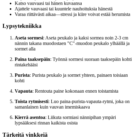
Katso vauvaasi tai hänen kuvaansa
Ajattele vauvaasi tai kuuntele nauhoituksia hänestä
Varaa riittävästi aikaa—stressi ja kiire voivat estää herumista
Lypsytekniikka
Aseta sormesi
: Aseta peukalo ja kaksi sormea noin 2-3 cm
nännin takana muodostaen "C"-muodon peukalo ylhäällä ja
sormet alla
Paina taaksepäin
: Työnnä sormesi suoraan taaksepäin kohti
rintakehääsi
Purista
: Purista peukalo ja sormet yhteen, painaen toisiaan
kohti
Vapauta
: Rentouta paine kokonaan ennen toistamista
Toista rytmisesti
: Luo paina-purista-vapauta-rytmi, joka on
samanlainen kuin vauvan imemiskaava
Kierrä asentoa
: Liikuta sormiasi nännipihan ympäri
lypsääksesi rinnan kaikista osista
Tärkeitä vinkkejä