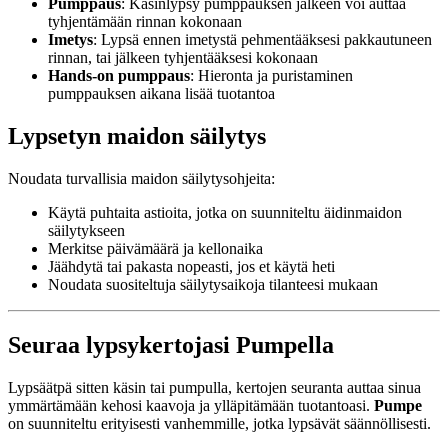
Pumppaus
: Käsinlypsy pumppauksen jälkeen voi auttaa
tyhjentämään rinnan kokonaan
Imetys
: Lypsä ennen imetystä pehmentääksesi pakkautuneen
rinnan, tai jälkeen tyhjentääksesi kokonaan
Hands-on pumppaus
: Hieronta ja puristaminen
pumppauksen aikana lisää tuotantoa
Lypsetyn maidon säilytys
Noudata turvallisia maidon säilytysohjeita:
Käytä puhtaita astioita, jotka on suunniteltu äidinmaidon
säilytykseen
Merkitse päivämäärä ja kellonaika
Jäähdytä tai pakasta nopeasti, jos et käytä heti
Noudata suositeltuja säilytysaikoja tilanteesi mukaan
Seuraa lypsykertojasi Pumpella
Lypsäätpä sitten käsin tai pumpulla, kertojen seuranta auttaa sinua
ymmärtämään kehosi kaavoja ja ylläpitämään tuotantoasi.
Pumpe
on suunniteltu erityisesti vanhemmille, jotka lypsävät säännöllisesti.