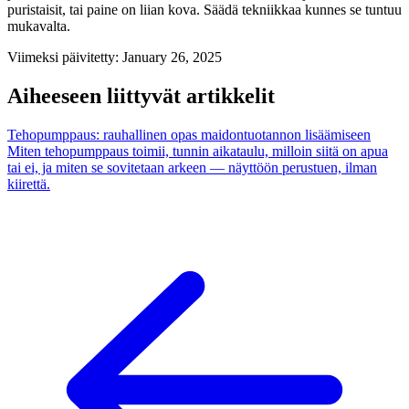
puristaisit, tai paine on liian kova. Säädä tekniikkaa kunnes se tuntuu
mukavalta.
Viimeksi päivitetty
:
January 26, 2025
Aiheeseen liittyvät artikkelit
Tehopumppaus: rauhallinen opas maidontuotannon lisäämiseen
Miten tehopumppaus toimii, tunnin aikataulu, milloin siitä on apua
tai ei, ja miten se sovitetaan arkeen — näyttöön perustuen, ilman
kiirettä.