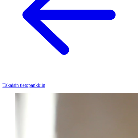
Takaisin tietopankkiin