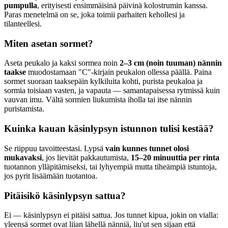
pumpulla
, erityisesti ensimmäisinä päivinä kolostrumin kanssa.
Paras menetelmä on se, joka toimii parhaiten kehollesi ja
tilanteellesi.
Miten asetan sormet?
Aseta peukalo ja kaksi sormea noin
2–3 cm (noin tuuman) nännin
taakse
muodostamaan "C"-kirjain peukalon ollessa päällä. Paina
sormet suoraan taaksepäin kylkiluita kohti, purista peukaloa ja
sormia toisiaan vasten, ja vapauta — samantapaisessa rytmissä kuin
vauvan imu. Vältä sormien liukumista iholla tai itse nännin
puristamista.
Kuinka kauan käsinlypsyn istunnon tulisi kestää?
Se riippuu tavoitteestasi. Lypsä
vain kunnes tunnet olosi
mukavaksi
, jos lievität pakkautumista,
15–20 minuuttia per rinta
tuotannon ylläpitämiseksi, tai lyhyempiä mutta tiheämpiä istuntoja,
jos pyrit lisäämään tuotantoa.
Pitäisikö käsinlypsyn sattua?
Ei — käsinlypsyn ei pitäisi sattua. Jos tunnet kipua, jokin on vialla:
yleensä sormet ovat liian lähellä nänniä, liu'ut sen sijaan että