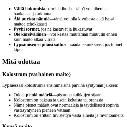
Vältä liukumista
sormilla iholla—tämä voi aiheuttaa
hankausta ja arkuutta
Älä purista nänniä
—tämä voi olla kivuliasta eikä lypsä
maitoa tehokkaasti
Pyyhi sormet
, jos ne kastuvat ja liukastuvat
Ole kärsivällinen
—voi kestää muutaman minuutin ennen
kuin maito alkaa virrata
Lypsämisen ei pitäisi sattua
—säädä tekniikkaasi, jos tunnet
kipua
Mitä odottaa
Kolostrum (varhainen maito)
Lypsäessäsi kolostrumia ensimmäisinä päivinä syntymän jälkeen:
Odota
pieniä määriä
—pisaroita suihkujen sijaan
Kolostrum on paksua ja usein keltaista tai oranssia
Nämä pienet määrät ovat normaaleja ja täydellisesti sopivia
vastasyntyneen pieneen vatsaan
Kolostrum on erittäin tiivistettyä vasta-aineita ja ravintoaineita
Kypsä maito