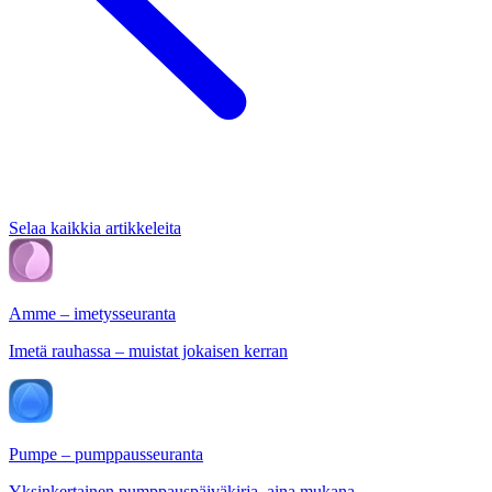
Selaa kaikkia artikkeleita
Amme – imetysseuranta
Imetä rauhassa – muistat jokaisen kerran
Pumpe – pumppausseuranta
Yksinkertainen pumppauspäiväkirja, aina mukana