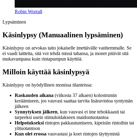
Robin Worrall
Lypsäminen
Käsinlypsy (Manuaalinen lypsäminen)
Käsinlypsy on arvokas taito jokaiselle imettävälle vanhemmalle. Se
ei vaadi laitteita, sitä voi tehdä missä tahansa, ja monet pitävät sitä
mukavampana kuin rintapumpun käyttöä.
Milloin käyttää käsinlypsyä
Käsinlypsy on hyödyllinen monissa tilanteissa:
Raskauden aikana
(viikosta 37 alkaen) kolostrumin
keräämiseen, jos vauvasi saattaa tarvita lisäravintoa syntymän
jälkeen
Synnytyksen jälkeen
, kun vauvasi ei ime tehokkaasti tai
tarpeeksi usein stimuloidakseen maidontuotantoa
Helpotukseksi
rintojen pakkautumiseen, kipeisiin rintoihin tai
ylituotantoon
Kun olet erossa
vauvastasi ja koet rintojen täyttymistä