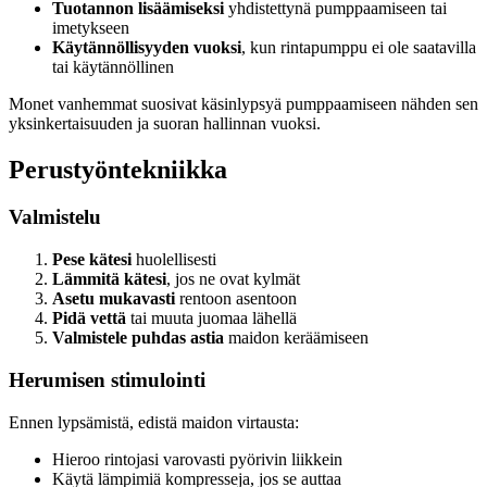
Tuotannon lisäämiseksi
yhdistettynä pumppaamiseen tai
imetykseen
Käytännöllisyyden vuoksi
, kun rintapumppu ei ole saatavilla
tai käytännöllinen
Monet vanhemmat suosivat käsinlypsyä pumppaamiseen nähden sen
yksinkertaisuuden ja suoran hallinnan vuoksi.
Perustyöntekniikka
Valmistelu
Pese kätesi
huolellisesti
Lämmitä kätesi
, jos ne ovat kylmät
Asetu mukavasti
rentoon asentoon
Pidä vettä
tai muuta juomaa lähellä
Valmistele puhdas astia
maidon keräämiseen
Herumisen stimulointi
Ennen lypsämistä, edistä maidon virtausta:
Hieroo rintojasi varovasti pyörivin liikkein
Käytä lämpimiä kompresseja, jos se auttaa