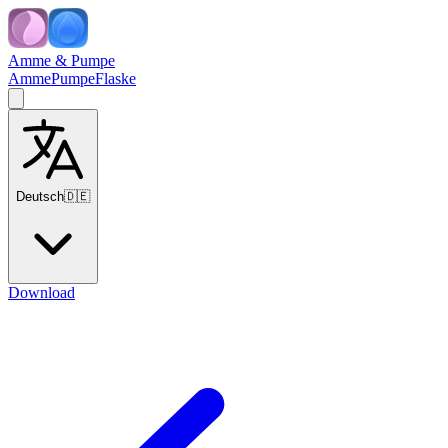
Amme & Pumpe
Amme
Pumpe
Flaske
Deutsch
🇩🇪
Download