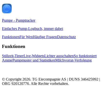
Pumpe - Pumptracker
Einfaches Pump-Logbuch, immer dabei
Funktionen
Für Wen
Häufige Fragen
Datenschutz
Funktionen
Stillzeit-Timer
Live-Widgets
Lichter ausschalten
So funktioniert
Amme
Pumpmuster und Statistiken
Milchvorrat-Verfolgung
© Copyright 2026. TG Eiecompagnie AS | DUNS 346425992 |
ORG 920120776. Alle Rechte vorbehalten.