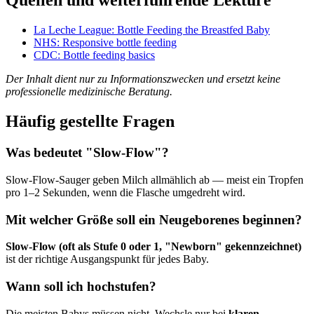
Quellen und weiterführende Lektüre
La Leche League: Bottle Feeding the Breastfed Baby
NHS: Responsive bottle feeding
CDC: Bottle feeding basics
Der Inhalt dient nur zu Informationszwecken und ersetzt keine
professionelle medizinische Beratung.
Häufig gestellte Fragen
Was bedeutet "Slow-Flow"?
Slow-Flow-Sauger geben Milch allmählich ab — meist ein Tropfen
pro 1–2 Sekunden, wenn die Flasche umgedreht wird.
Mit welcher Größe soll ein Neugeborenes beginnen?
Slow-Flow (oft als Stufe 0 oder 1, "Newborn" gekennzeichnet)
ist der richtige Ausgangspunkt für jedes Baby.
Wann soll ich hochstufen?
Die meisten Babys müssen nicht. Wechsle nur bei
klaren