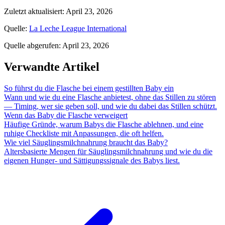
Zuletzt aktualisiert
:
April 23, 2026
Quelle
:
La Leche League International
Quelle abgerufen
:
April 23, 2026
Verwandte Artikel
So führst du die Flasche bei einem gestillten Baby ein
Wann und wie du eine Flasche anbietest, ohne das Stillen zu stören
— Timing, wer sie geben soll, und wie du dabei das Stillen schützt.
Wenn das Baby die Flasche verweigert
Häufige Gründe, warum Babys die Flasche ablehnen, und eine
ruhige Checkliste mit Anpassungen, die oft helfen.
Wie viel Säuglingsmilchnahrung braucht das Baby?
Altersbasierte Mengen für Säuglingsmilchnahrung und wie du die
eigenen Hunger- und Sättigungssignale des Babys liest.