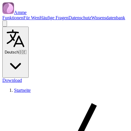
Amme
Funktionen
Für Wen
Häufige Fragen
Datenschutz
Wissensdatenbank
Deutsch
🇩🇪
Download
Startseite