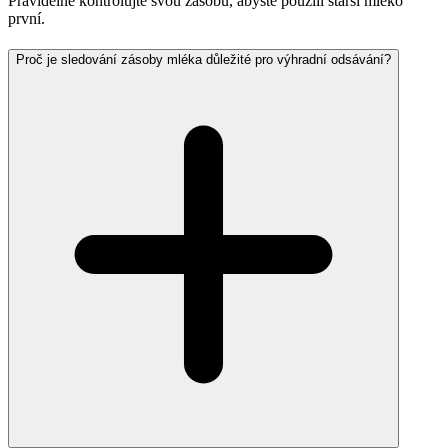
Pravidelně kontrolujte svou zásobu, abyste použili starší mléko
první.
Proč je sledování zásoby mléka důležité pro výhradní odsávání?