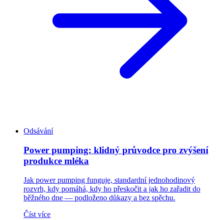
Odsávání
Power pumping: klidný průvodce pro zvýšení
produkce mléka
Jak power pumping funguje, standardní jednohodinový
rozvrh, kdy pomáhá, kdy ho přeskočit a jak ho zařadit do
běžného dne — podloženo důkazy a bez spěchu.
Číst více