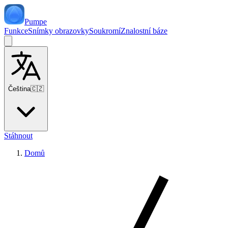
Pumpe
Funkce
Snímky obrazovky
Soukromí
Znalostní báze
Čeština
🇨🇿
Stáhnout
Domů