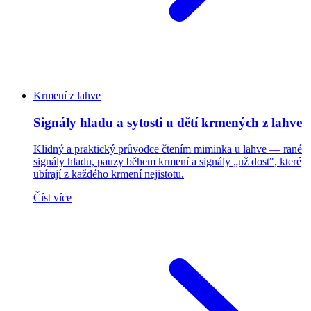
Krmení z lahve
Signály hladu a sytosti u dětí krmených z lahve
Klidný a praktický průvodce čtením miminka u lahve — rané
signály hladu, pauzy během krmení a signály „už dost", které
ubírají z každého krmení nejistotu.
Číst více