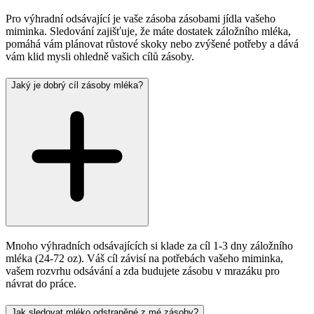
Pro výhradní odsávající je vaše zásoba zásobami jídla vašeho
miminka. Sledování zajišťuje, že máte dostatek záložního mléka,
pomáhá vám plánovat růstové skoky nebo zvýšené potřeby a dává
vám klid mysli ohledně vašich cílů zásoby.
Jaký je dobrý cíl zásoby mléka?
Mnoho výhradních odsávajících si klade za cíl 1-3 dny záložního
mléka (24-72 oz). Váš cíl závisí na potřebách vašeho miminka,
vašem rozvrhu odsávání a zda budujete zásobu v mrazáku pro
návrat do práce.
Jak sledovat mléko odstraněné z mé zásoby?