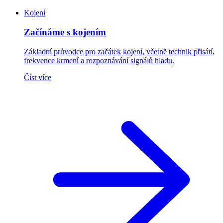
Kojení
Začínáme s kojením
Základní průvodce pro začátek kojení, včetně technik přisátí,
frekvence krmení a rozpoznávání signálů hladu.
Číst více