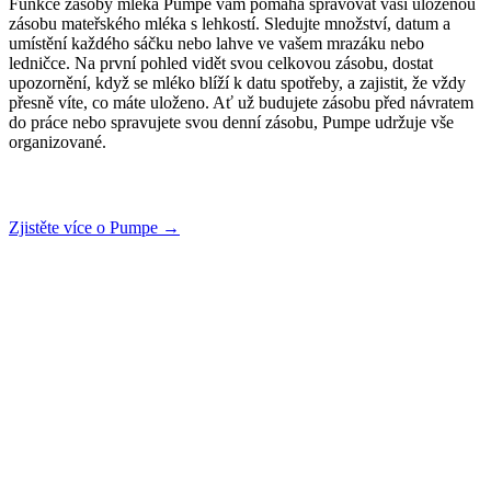
Funkce zásoby mléka Pumpe vám pomáhá spravovat vaši uloženou
zásobu mateřského mléka s lehkostí. Sledujte množství, datum a
umístění každého sáčku nebo lahve ve vašem mrazáku nebo
ledničce. Na první pohled vidět svou celkovou zásobu, dostat
upozornění, když se mléko blíží k datu spotřeby, a zajistit, že vždy
přesně víte, co máte uloženo. Ať už budujete zásobu před návratem
do práce nebo spravujete svou denní zásobu, Pumpe udržuje vše
organizované.
Zjistěte více o Pumpe
→