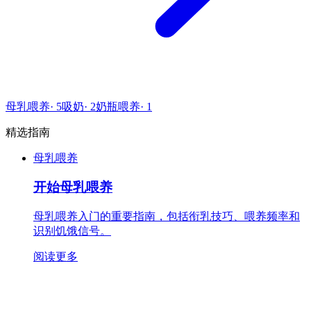
母乳喂养
·
5
吸奶
·
2
奶瓶喂养
·
1
精选指南
母乳喂养
开始母乳喂养
母乳喂养入门的重要指南，包括衔乳技巧、喂养频率和
识别饥饿信号。
阅读更多