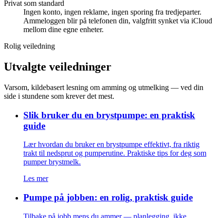
Privat som standard
Ingen konto, ingen reklame, ingen sporing fra tredjeparter.
Ammeloggen blir på telefonen din, valgfritt synket via iCloud
mellom dine egne enheter.
Rolig veiledning
Utvalgte veiledninger
Varsom, kildebasert lesning om amming og utmelking — ved din
side i stundene som krever det mest.
Slik bruker du en brystpumpe: en praktisk
guide
Lær hvordan du bruker en brystpumpe effektivt, fra riktig
trakt til nedsprut og pumperutine. Praktiske tips for deg som
pumper brystmelk.
Les mer
Pumpe på jobben: en rolig, praktisk guide
Tilbake på jobb mens du ammer — planlegging, ikke