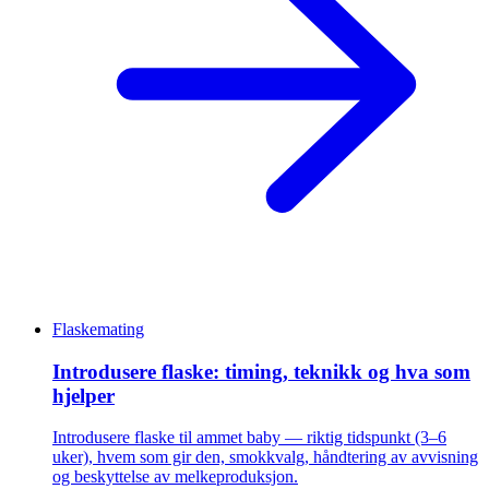
Flaskemating
Introdusere flaske: timing, teknikk og hva som
hjelper
Introdusere flaske til ammet baby — riktig tidspunkt (3–6
uker), hvem som gir den, smokkvalg, håndtering av avvisning
og beskyttelse av melkeproduksjon.