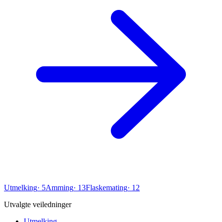
Utmelking
·
5
Amming
·
13
Flaskemating
·
12
Utvalgte veiledninger
Utmelking