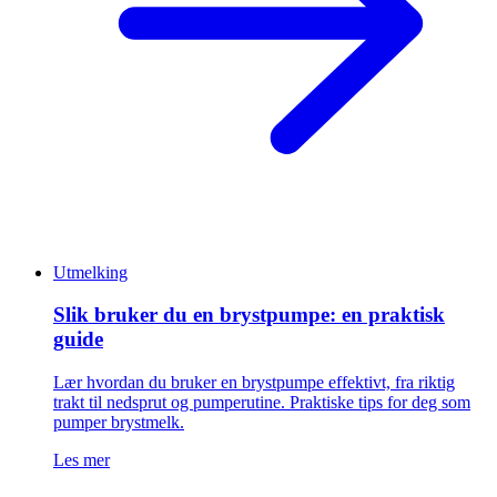
Utmelking
Slik bruker du en brystpumpe: en praktisk
guide
Lær hvordan du bruker en brystpumpe effektivt, fra riktig
trakt til nedsprut og pumperutine. Praktiske tips for deg som
pumper brystmelk.
Les mer