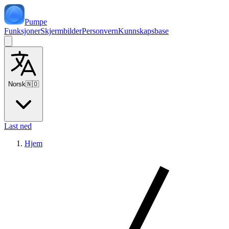
Pumpe
Funksjoner
Skjermbilder
Personvern
Kunnskapsbase
Norsk
🇳🇴
Last ned
Hjem