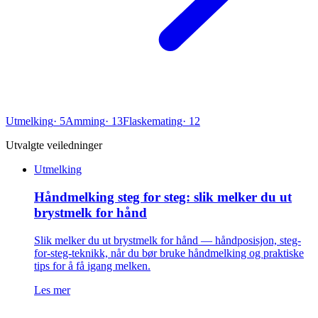
Utmelking
·
5
Amming
·
13
Flaskemating
·
12
Utvalgte veiledninger
Utmelking
Håndmelking steg for steg: slik melker du ut
brystmelk for hånd
Slik melker du ut brystmelk for hånd — håndposisjon, steg-
for-steg-teknikk, når du bør bruke håndmelking og praktiske
tips for å få igang melken.
Les mer