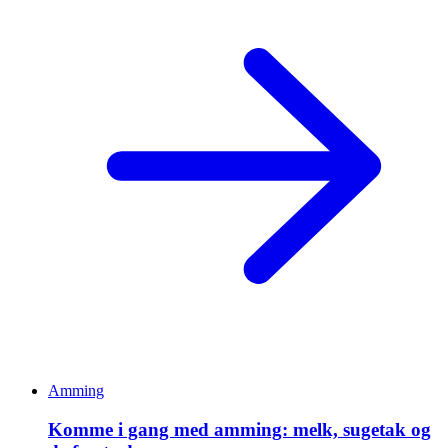
Amming
Komme i gang med amming: melk, sugetak og