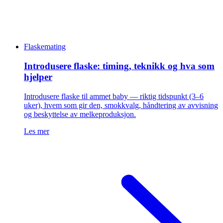
Flaskemating
Introdusere flaske: timing, teknikk og hva som
hjelper
Introdusere flaske til ammet baby — riktig tidspunkt (3–6
uker), hvem som gir den, smokkvalg, håndtering av avvisning
og beskyttelse av melkeproduksjon.
Les mer