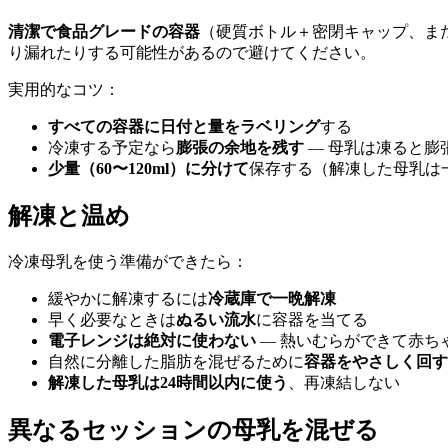
清潔で食品グレードの容器
（硬質ボトル＋密閉キャップ、ま
り漏れたりする可能性があるので避けてください。
実用的なコツ：
すべての容器に日付と量をラベリング
する
冷凍する予定なら
膨張の余地を残す
— 母乳は凍ると膨
少量（60〜120ml）に分けて
保存する（解凍した母乳は
解凍と温め
冷凍母乳を使う準備ができたら：
緩やかに解凍するには
冷蔵庫で一晩解凍
早く必要なときは
ぬるい流水
に容器を当てる
電子レンジは絶対に使わない
— 熱いむらができて赤ち
自然に分離した脂肪を混ぜるために
容器をやさしく回す
解凍した母乳は24時間以内に使う
、再凍結しない
異なるセッションの母乳を混ぜる