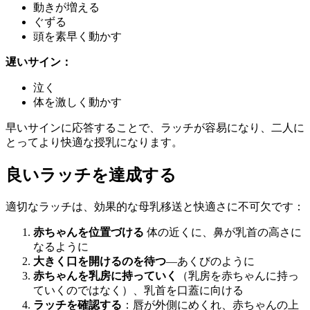
動きが増える
ぐずる
頭を素早く動かす
遅いサイン：
泣く
体を激しく動かす
早いサインに応答することで、ラッチが容易になり、二人に
とってより快適な授乳になります。
良いラッチを達成する
適切なラッチは、効果的な母乳移送と快適さに不可欠です：
赤ちゃんを位置づける
体の近くに、鼻が乳首の高さに
なるように
大きく口を開けるのを待つ
—あくびのように
赤ちゃんを乳房に持っていく
（乳房を赤ちゃんに持っ
ていくのではなく）、乳首を口蓋に向ける
ラッチを確認する
：唇が外側にめくれ、赤ちゃんの上