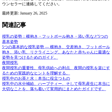
ウンセラーに連絡してください。
最終更新
:
January 26, 2025
関連記事
授乳の姿勢：横抱き・フットボール抱き・添い乳など5つの
基本姿勢
5つの基本的な授乳姿勢 — 横抱き、交差抱き、フットボール
抱き、添い乳、リクライニング。あなたと赤ちゃんに最適な
姿勢を見つけるためのガイド。
夜間授乳
夜間授乳の重要性、母乳供給への利点、夜間の授乳を楽にす
るための実践的なヒントを理解する。
授乳中のお茶と水：本当に役立つもの
授乳中の水分補給、ハーブティー、そして母乳産生に本当に
大切なことを、落ち着いて実用的にまとめたガイドです。