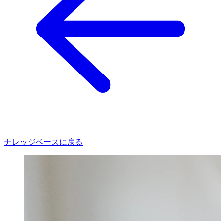
ナレッジベースに戻る