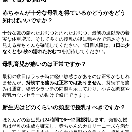
赤ちゃんが十分な母乳を得ているかどうかをどう
知ればいいですか？
十分な数の濡れたおむつと汚れたおむつ、最初の週以降の着
実な体重増加、そして多くの授乳の後に穏やかで満足そうに
見える赤ちゃんを確認してください。4日目以降は、
1日に少
なくとも6枚の濡れたおむつ
を期待してください。
母乳育児が痛いのは正常ですか？
最初の数日はラッチ時に軽い敏感さがあるのは正常かもしれ
ませんが、
持続する痛みは正常ではありません
。持続する痛
みは通常、姿勢やラッチの問題を示しており、小さな調整や
授乳カウンセラーの助けで修正できます。
新生児はどのくらいの頻度で授乳すべきですか？
ほとんどの新生児は
24時間で8〜12回授乳します
。頻繁な授
乳は母乳の生成を確立し、赤ちゃんのカロリーニーズを満た