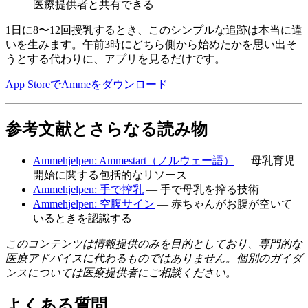
医療提供者と共有できる
1日に8〜12回授乳するとき、このシンプルな追跡は本当に違
いを生みます。午前3時にどちら側から始めたかを思い出そ
うとする代わりに、アプリを見るだけです。
App StoreでAmmeをダウンロード
参考文献とさらなる読み物
Ammehjelpen: Ammestart（ノルウェー語）
— 母乳育児
開始に関する包括的なリソース
Ammehjelpen: 手で搾乳
— 手で母乳を搾る技術
Ammehjelpen: 空腹サイン
— 赤ちゃんがお腹が空いて
いるときを認識する
このコンテンツは情報提供のみを目的としており、専門的な
医療アドバイスに代わるものではありません。個別のガイダ
ンスについては医療提供者にご相談ください。
よくある質問