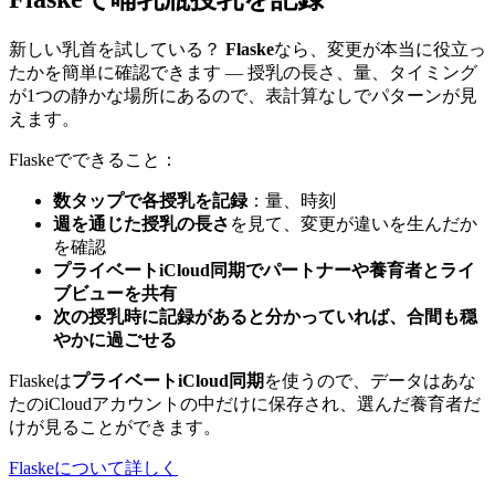
新しい乳首を試している？
Flaske
なら、変更が本当に役立っ
たかを簡単に確認できます — 授乳の長さ、量、タイミング
が1つの静かな場所にあるので、表計算なしでパターンが見
えます。
Flaskeでできること：
数タップで各授乳を記録
：量、時刻
週を通じた授乳の長さ
を見て、変更が違いを生んだか
を確認
プライベートiCloud同期でパートナーや養育者とライ
ブビューを共有
次の授乳時に記録があると分かっていれば、合間も穏
やかに過ごせる
Flaskeは
プライベートiCloud同期
を使うので、データはあな
たのiCloudアカウントの中だけに保存され、選んだ養育者だ
けが見ることができます。
Flaskeについて詳しく