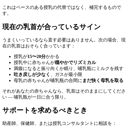
これはペースのある授乳の代替ではなく、補完するもので
す。
現在の乳首が合っているサイン
うまくいっているなら直す必要はありません。次の場合、現
在の乳首はおそらく合っています：
授乳が
15〜20分
かかる
授乳中に赤ちゃんが
穏やかでリズミカル
満腹になると振り向くか眠り、哺乳瓶にミルクを残す
吐き戻しが少なく
、ガスが最小限
母乳の赤ちゃんが哺乳瓶の合間に
まだ快く母乳を取る
それがあなたの赤ちゃんなら、乳首はそのままにしてくださ
い — 哺乳瓶が一日に合う限り。
サポートを求めるべきとき
助産師、保健師、または授乳コンサルタントに相談を：