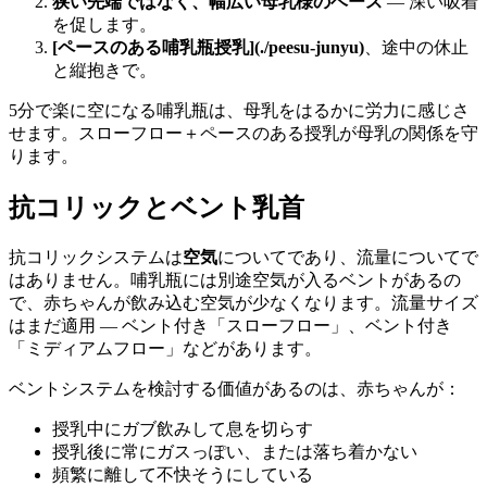
狭い先端ではなく、幅広い母乳様のベース
— 深い吸着
を促します。
[ペースのある哺乳瓶授乳](./peesu-junyu)
、途中の休止
と縦抱きで。
5分で楽に空になる哺乳瓶は、母乳をはるかに労力に感じさ
せます。スローフロー＋ペースのある授乳が母乳の関係を守
ります。
抗コリックとベント乳首
抗コリックシステムは
空気
についてであり、流量についてで
はありません。哺乳瓶には別途空気が入るベントがあるの
で、赤ちゃんが飲み込む空気が少なくなります。流量サイズ
はまだ適用 — ベント付き「スローフロー」、ベント付き
「ミディアムフロー」などがあります。
ベントシステムを検討する価値があるのは、赤ちゃんが：
授乳中にガブ飲みして息を切らす
授乳後に常にガスっぽい、または落ち着かない
頻繁に離して不快そうにしている