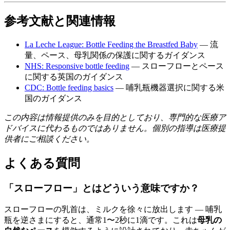
参考文献と関連情報
La Leche League: Bottle Feeding the Breastfed Baby
— 流
量、ペース、母乳関係の保護に関するガイダンス
NHS: Responsive bottle feeding
— スローフローとペース
に関する英国のガイダンス
CDC: Bottle feeding basics
— 哺乳瓶機器選択に関する米
国のガイダンス
この内容は情報提供のみを目的としており、専門的な医療ア
ドバイスに代わるものではありません。個別の指導は医療提
供者にご相談ください。
よくある質問
「スローフロー」とはどういう意味ですか？
スローフローの乳首は、ミルクを徐々に放出します — 哺乳
瓶を逆さまにすると、通常1〜2秒に1滴です。これは
母乳の