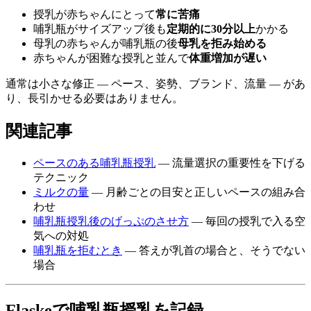
授乳が赤ちゃんにとって
常に苦痛
哺乳瓶がサイズアップ後も
定期的に30分以上
かかる
母乳の赤ちゃんが哺乳瓶の後
母乳を拒み始める
赤ちゃんが困難な授乳と並んで
体重増加が遅い
通常は小さな修正 — ペース、姿勢、ブランド、流量 — があ
り、長引かせる必要はありません。
関連記事
ペースのある哺乳瓶授乳
— 流量選択の重要性を下げる
テクニック
ミルクの量
— 月齢ごとの目安と正しいペースの組み合
わせ
哺乳瓶授乳後のげっぷのさせ方
— 毎回の授乳で入る空
気への対処
哺乳瓶を拒むとき
— 答えが乳首の場合と、そうでない
場合
Flaskeで哺乳瓶授乳を記録