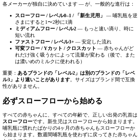
各メーカーが独自に決めています — が、一般的な進行は：
スローフロー / レベル0–1 / 「新生児用」
— 哺乳瓶を逆
さまにすると1〜2秒に1滴
ミディアムフロー / レベル2
— もっと速い滴り、時に
短い流れ
ファストフロー / レベル3+
— 安定した流れ
可変フロー / Yカット / クロスカット
— 赤ちゃんがど
れだけ強く吸うかによって流量が変わる（後で、また
は濃いめのミルクに使われる）
重要：
あるブランドの「レベル2」は別のブランドの「レベ
ル3」より速いことがあります
。サイズはブランド間で互換
性がありません。
必ずスローフローから始める
すべての赤ちゃんに、すべての年齢で、正しい出発の乳首は
スローフロー
です。新生児はスローフローから始まります。
哺乳瓶に慣れたばかりの4ヶ月の赤ちゃんもスローフローか
ら始まります。数週間哺乳瓶を使わずに戻ってきた赤ちゃん