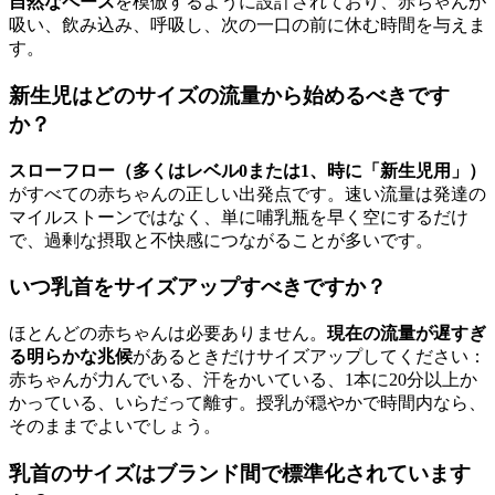
自然なペース
を模倣するように設計されており、赤ちゃんが
吸い、飲み込み、呼吸し、次の一口の前に休む時間を与えま
す。
新生児はどのサイズの流量から始めるべきです
か？
スローフロー（多くはレベル0または1、時に「新生児用」）
がすべての赤ちゃんの正しい出発点です。速い流量は発達の
マイルストーンではなく、単に哺乳瓶を早く空にするだけ
で、過剰な摂取と不快感につながることが多いです。
いつ乳首をサイズアップすべきですか？
ほとんどの赤ちゃんは必要ありません。
現在の流量が遅すぎ
る明らかな兆候
があるときだけサイズアップしてください：
赤ちゃんが力んでいる、汗をかいている、1本に20分以上か
かっている、いらだって離す。授乳が穏やかで時間内なら、
そのままでよいでしょう。
乳首のサイズはブランド間で標準化されています