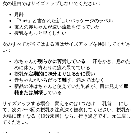
次の理由ではサイズアップしないでください：
月齢
「3m+」と書かれた新しいパッケージのラベル
友人の赤ちゃんが速い流量を使っていた
授乳をもっと早くしたい
次のすべてが当てはまる時はサイズアップを検討してくださ
い：
赤ちゃんが
明らかに苦労している
— 汗をかき、息のた
めに休み、終わりに疲れ果てている
授乳が
定期的に20分よりはるかに長い
赤ちゃんが
いらだって離す
、満足ではなく
新品の時はちゃんと使えていた乳首が、目に見えて
摩
耗または崩壊
している
サイズアップする場合、変えるのは1つだけ — 乳首 — にし
て、次の2〜3回の授乳を注意深く観察してください。授乳が
大幅に速くなる（10分未満）なら、行き過ぎです。元に戻し
てください。