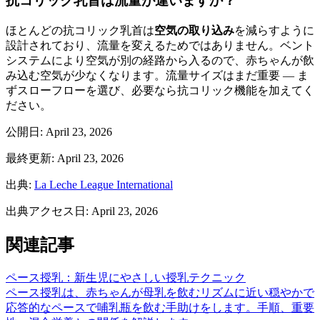
抗コリック乳首は流量が違いますか？
ほとんどの抗コリック乳首は
空気の取り込み
を減らすように
設計されており、流量を変えるためではありません。ベント
システムにより空気が別の経路から入るので、赤ちゃんが飲
み込む空気が少なくなります。流量サイズはまだ重要 — ま
ずスローフローを選び、必要なら抗コリック機能を加えてく
ださい。
公開日
:
April 23, 2026
最終更新
:
April 23, 2026
出典
:
La Leche League International
出典アクセス日
:
April 23, 2026
関連記事
ペース授乳：新生児にやさしい授乳テクニック
ペース授乳は、赤ちゃんが母乳を飲むリズムに近い穏やかで
応答的なペースで哺乳瓶を飲む手助けをします。手順、重要