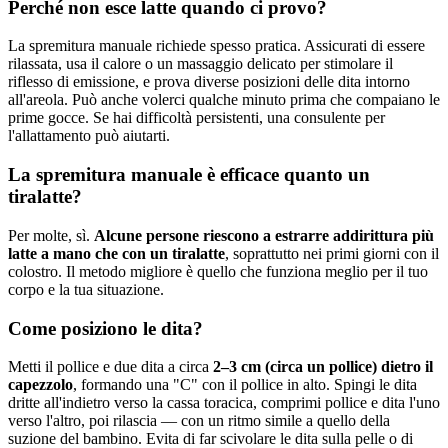
Perché non esce latte quando ci provo?
La spremitura manuale richiede spesso pratica. Assicurati di essere
rilassata, usa il calore o un massaggio delicato per stimolare il
riflesso di emissione, e prova diverse posizioni delle dita intorno
all'areola. Può anche volerci qualche minuto prima che compaiano le
prime gocce. Se hai difficoltà persistenti, una consulente per
l'allattamento può aiutarti.
La spremitura manuale è efficace quanto un
tiralatte?
Per molte, sì.
Alcune persone riescono a estrarre addirittura più
latte a mano che con un tiralatte
, soprattutto nei primi giorni con il
colostro. Il metodo migliore è quello che funziona meglio per il tuo
corpo e la tua situazione.
Come posiziono le dita?
Metti il pollice e due dita a circa
2–3 cm (circa un pollice) dietro il
capezzolo
, formando una "C" con il pollice in alto. Spingi le dita
dritte all'indietro verso la cassa toracica, comprimi pollice e dita l'uno
verso l'altro, poi rilascia — con un ritmo simile a quello della
suzione del bambino. Evita di far scivolare le dita sulla pelle o di