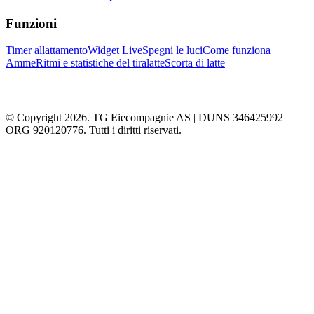
Funzioni
Timer allattamento
Widget Live
Spegni le luci
Come funziona
Amme
Ritmi e statistiche del tiralatte
Scorta di latte
© Copyright 2026. TG Eiecompagnie AS | DUNS 346425992 |
ORG 920120776. Tutti i diritti riservati.