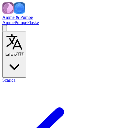
Amme & Pumpe
Amme
Pumpe
Flaske
Italiano
🇮🇹
Scarica