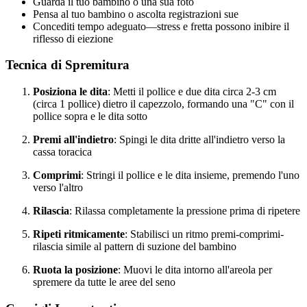
Guarda il tuo bambino o una sua foto
Pensa al tuo bambino o ascolta registrazioni sue
Concediti tempo adeguato—stress e fretta possono inibire il
riflesso di eiezione
Tecnica di Spremitura
Posiziona le dita
: Metti il pollice e due dita circa 2-3 cm
(circa 1 pollice) dietro il capezzolo, formando una "C" con il
pollice sopra e le dita sotto
Premi all'indietro
: Spingi le dita dritte all'indietro verso la
cassa toracica
Comprimi
: Stringi il pollice e le dita insieme, premendo l'uno
verso l'altro
Rilascia
: Rilassa completamente la pressione prima di ripetere
Ripeti ritmicamente
: Stabilisci un ritmo premi-comprimi-
rilascia simile al pattern di suzione del bambino
Ruota la posizione
: Muovi le dita intorno all'areola per
spremere da tutte le aree del seno