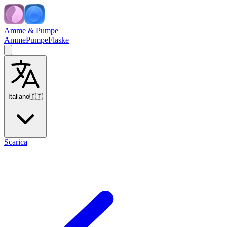
Amme & Pumpe
Amme
Pumpe
Flaske
Italiano
🇮🇹
Scarica