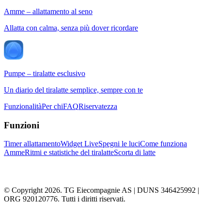
Amme – allattamento al seno
Allatta con calma, senza più dover ricordare
Pumpe – tiralatte esclusivo
Un diario del tiralatte semplice, sempre con te
Funzionalità
Per chi
FAQ
Riservatezza
Funzioni
Timer allattamento
Widget Live
Spegni le luci
Come funziona
Amme
Ritmi e statistiche del tiralatte
Scorta di latte
© Copyright 2026. TG Eiecompagnie AS | DUNS 346425992 |
ORG 920120776. Tutti i diritti riservati.