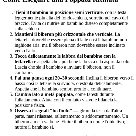
Tieni il bambino in posizione semi-verticale
, con la testa
leggermente più alta del fondoschiena, sorretto nel cavo del
braccio. Evita di nutrire un bambino disteso completamente
sulla schiena.
Mantieni il biberon più orizzontale che verticale.
La
tettarella dovrebbe essere piena di latte così il bambino non
inghiotte aria, ma il biberon non dovrebbe essere inclinato
verso l'alto.
Tocca delicatamente le labbra del bambino con la
tettarella
e aspetta che apra bene la bocca e la aspiri da solo.
Lascia che sia il bambino a invitare il biberon, non il
contrario.
Fai una pausa ogni 20–30 secondi.
Inclina il biberon verso il
basso così la tettarella si svuota, o estraila delicatamente.
Aspetta che il bambino sembri pronto a continuare.
Cambia lato a metà poppata
, come faresti durante
l'allattamento. Aiuta con il contatto visivo e bilancia la
posizione fisica.
Osserva i segnali "ho finito"
— girare la testa dall'altra
parte, mani rilassate, rallentamento o addormentamento. Un
biberon a metà va bene. Finire il biberon non è l'obiettivo;
nutrire il bambino sì.