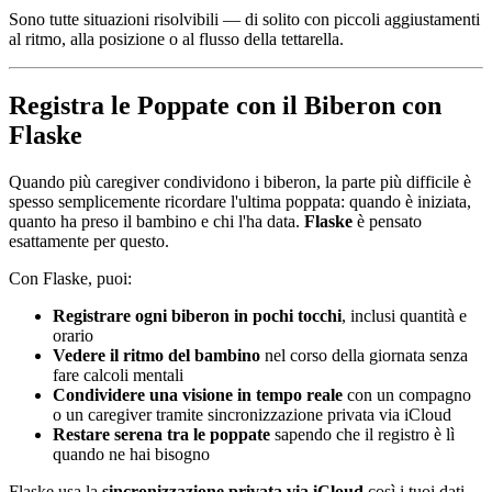
Sono tutte situazioni risolvibili — di solito con piccoli aggiustamenti
al ritmo, alla posizione o al flusso della tettarella.
Registra le Poppate con il Biberon con
Flaske
Quando più caregiver condividono i biberon, la parte più difficile è
spesso semplicemente ricordare l'ultima poppata: quando è iniziata,
quanto ha preso il bambino e chi l'ha data.
Flaske
è pensato
esattamente per questo.
Con Flaske, puoi:
Registrare ogni biberon in pochi tocchi
, inclusi quantità e
orario
Vedere il ritmo del bambino
nel corso della giornata senza
fare calcoli mentali
Condividere una visione in tempo reale
con un compagno
o un caregiver tramite sincronizzazione privata via iCloud
Restare serena tra le poppate
sapendo che il registro è lì
quando ne hai bisogno
Flaske usa la
sincronizzazione privata via iCloud
così i tuoi dati