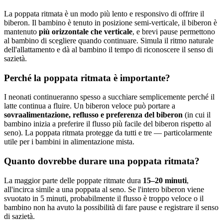
La poppata ritmata è un modo più lento e responsivo di offrire il
biberon. Il bambino è tenuto in posizione semi-verticale, il biberon è
mantenuto
più orizzontale che verticale
, e brevi pause permettono
al bambino di scegliere quando continuare. Simula il ritmo naturale
dell'allattamento e dà al bambino il tempo di riconoscere il senso di
sazietà.
Perché la poppata ritmata è importante?
I neonati continueranno spesso a succhiare semplicemente perché il
latte continua a fluire. Un biberon veloce può portare a
sovraalimentazione, reflusso e preferenza del biberon
(in cui il
bambino inizia a preferire il flusso più facile del biberon rispetto al
seno). La poppata ritmata protegge da tutti e tre — particolarmente
utile per i bambini in alimentazione mista.
Quanto dovrebbe durare una poppata ritmata?
La maggior parte delle poppate ritmate dura
15–20 minuti
,
all'incirca simile a una poppata al seno. Se l'intero biberon viene
svuotato in 5 minuti, probabilmente il flusso è troppo veloce o il
bambino non ha avuto la possibilità di fare pause e registrare il senso
di sazietà.