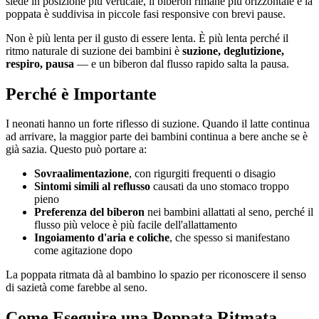
siede in posizione più verticale, il biberon rimane più orizzontale e la
poppata è suddivisa in piccole fasi responsive con brevi pause.
Non è più lenta per il gusto di essere lenta. È più lenta perché il
ritmo naturale di suzione dei bambini è
suzione, deglutizione,
respiro, pausa
— e un biberon dal flusso rapido salta la pausa.
Perché è Importante
I neonati hanno un forte riflesso di suzione. Quando il latte continua
ad arrivare, la maggior parte dei bambini continua a bere anche se è
già sazia. Questo può portare a:
Sovraalimentazione
, con rigurgiti frequenti o disagio
Sintomi simili al reflusso
causati da uno stomaco troppo
pieno
Preferenza del biberon
nei bambini allattati al seno, perché il
flusso più veloce è più facile dell'allattamento
Ingoiamento d'aria e coliche
, che spesso si manifestano
come agitazione dopo
La poppata ritmata dà al bambino lo spazio per riconoscere il senso
di sazietà come farebbe al seno.
Come Eseguire una Poppata Ritmata