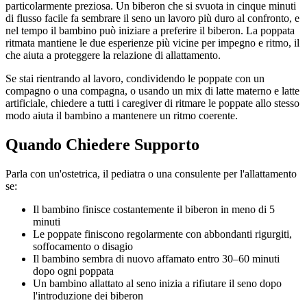
particolarmente preziosa. Un biberon che si svuota in cinque minuti
di flusso facile fa sembrare il seno un lavoro più duro al confronto, e
nel tempo il bambino può iniziare a preferire il biberon. La poppata
ritmata mantiene le due esperienze più vicine per impegno e ritmo, il
che aiuta a proteggere la relazione di allattamento.
Se stai rientrando al lavoro, condividendo le poppate con un
compagno o una compagna, o usando un mix di latte materno e latte
artificiale, chiedere a tutti i caregiver di ritmare le poppate allo stesso
modo aiuta il bambino a mantenere un ritmo coerente.
Quando Chiedere Supporto
Parla con un'ostetrica, il pediatra o una consulente per l'allattamento
se:
Il bambino finisce costantemente il biberon in meno di 5
minuti
Le poppate finiscono regolarmente con abbondanti rigurgiti,
soffocamento o disagio
Il bambino sembra di nuovo affamato entro 30–60 minuti
dopo ogni poppata
Un bambino allattato al seno inizia a rifiutare il seno dopo
l'introduzione dei biberon