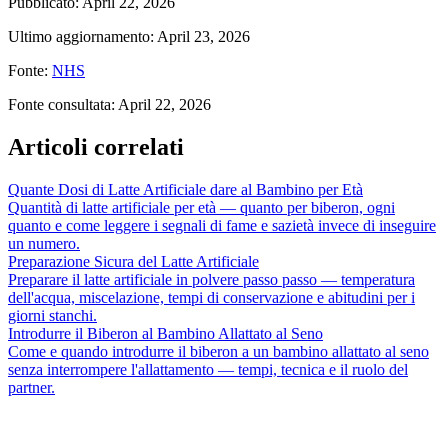
Pubblicato
:
April 22, 2026
Ultimo aggiornamento
:
April 23, 2026
Fonte
:
NHS
Fonte consultata
:
April 22, 2026
Articoli correlati
Quante Dosi di Latte Artificiale dare al Bambino per Età
Quantità di latte artificiale per età — quanto per biberon, ogni
quanto e come leggere i segnali di fame e sazietà invece di inseguire
un numero.
Preparazione Sicura del Latte Artificiale
Preparare il latte artificiale in polvere passo passo — temperatura
dell'acqua, miscelazione, tempi di conservazione e abitudini per i
giorni stanchi.
Introdurre il Biberon al Bambino Allattato al Seno
Come e quando introdurre il biberon a un bambino allattato al seno
senza interrompere l'allattamento — tempi, tecnica e il ruolo del
partner.