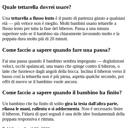
Quale tettarella dovrei usare?
Una
tettarella a flusso lento
è il punto di partenza giusto a qualsiasi
età — più veloce non è meglio. Molti bambini usano tettarelle a
flusso lento per tutta la fase del biberon. Passa a una misura
superiore solo se il bambino sta chiaramente lavorando molto e la
poppata dura molto più di 20 minuti.
Come faccio a sapere quando fare una pausa?
Fai una pausa quando il bambino sembra impegnato — deglutizioni
veloci, occhi spalancati, una mano che spinge contro il biberon, o
latte che fuoriesce dagli angoli della bocca. Inclina il biberon verso il
basso così la tettarella non è più piena, aspetta qualche secondo, poi
offri di nuovo se il bambino vuole ancora.
Come faccio a sapere quando il bambino ha finito?
Un bambino che ha finito di solito
gira la testa dall'altra parte,
rilassa le mani, rallenta o si addormenta
. Non è necessario finire
il biberon. Fidarsi di quei segnali è una delle idee fondamentali della
poppata responsiva e ritmata.