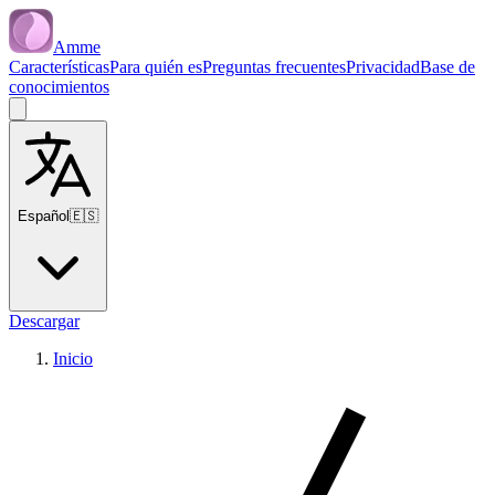
Amme
Características
Para quién es
Preguntas frecuentes
Privacidad
Base de
conocimientos
Español
🇪🇸
Descargar
Inicio