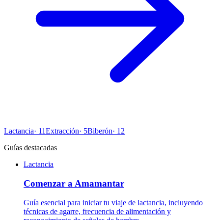
Lactancia
·
11
Extracción
·
5
Biberón
·
12
Guías destacadas
Lactancia
Comenzar a Amamantar
Guía esencial para iniciar tu viaje de lactancia, incluyendo
técnicas de agarre, frecuencia de alimentación y