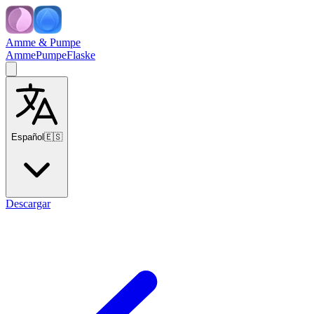
Amme & Pumpe
Amme
Pumpe
Flaske
Español
🇪🇸
Descargar