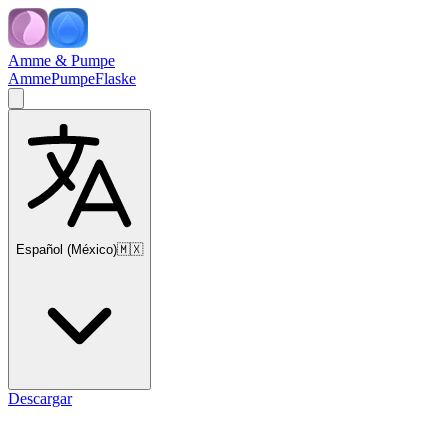
Amme & Pumpe
Amme
Pumpe
Flaske
Español (México)
🇲🇽
Descargar