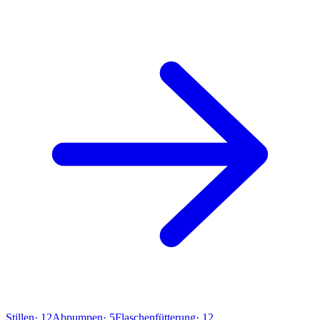
Stillen
·
12
Abpumpen
·
5
Flaschenfütterung
·
12