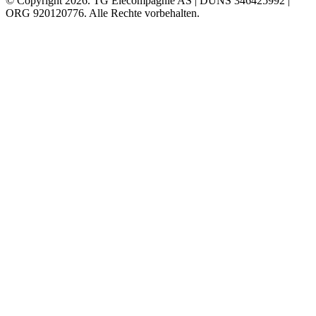
© Copyright 2026. TG Eiecompagnie AS | DUNS 346425992 |
ORG 920120776. Alle Rechte vorbehalten.