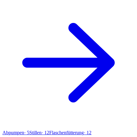
Abpumpen
·
5
Stillen
·
12
Flaschenfütterung
·
12