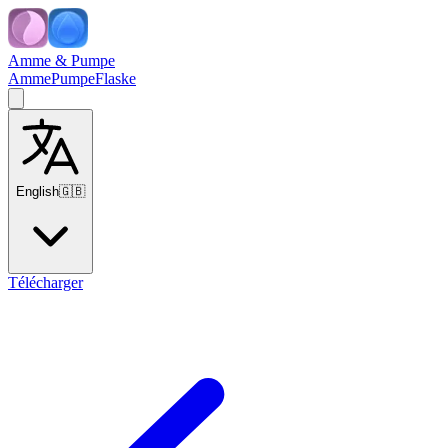
Amme & Pumpe
Amme
Pumpe
Flaske
English
🇬🇧
Télécharger