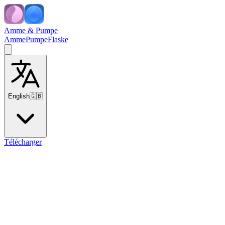
Amme & Pumpe
Amme
Pumpe
Flaske
English
🇬🇧
Télécharger