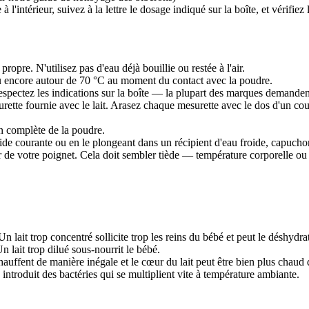
 l'intérieur, suivez à la lettre le dosage indiqué sur la boîte, et vérifie
ropre. N'utilisez pas d'eau déjà bouillie ou restée à l'air.
u encore autour de 70 °C au moment du contact avec la poudre.
spectez les indications sur la boîte — la plupart des marques demandent 
urette fournie avec le lait. Arasez chaque mesurette avec le dos d'un co
on complète de la poudre.
oide courante ou en le plongeant dans un récipient d'eau froide, capuchon
r de votre poignet. Cela doit sembler tiède — température corporelle ou 
Un lait trop concentré sollicite trop les reins du bébé et peut le déshydrat
n lait trop dilué sous-nourrit le bébé.
uffent de manière inégale et le cœur du lait peut être bien plus chaud q
introduit des bactéries qui se multiplient vite à température ambiante.