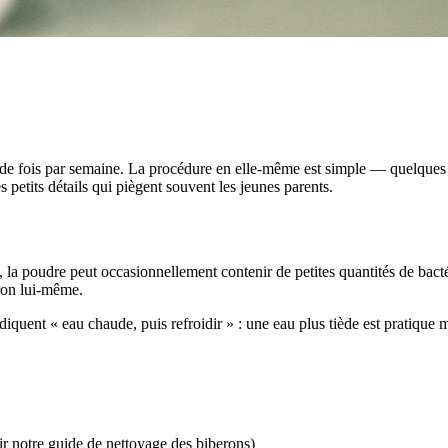
es de fois par semaine. La procédure en elle-même est simple — quelque
petits détails qui piègent souvent les jeunes parents.
, la poudre peut occasionnellement contenir de petites quantités de ba
eron lui-même.
 indiquent « eau chaude, puis refroidir » : une eau plus tiède est pratiqu
r notre guide de nettoyage des biberons)