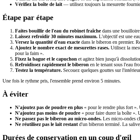
Vérifiez la boîte de lait
— utilisez toujours la mesurette fournie à
Étape par étape
Faites bouillir de l'eau du robinet fraîche
dans une bouilloire p
Laissez refroidir 30 minutes maximum.
L'objectif est une ea
Versez la quantité d'eau exacte
dans le biberon en premier. Re
Ajoutez le nombre exact de mesurettes rases.
Utilisez la mes
pour la faim ».
Fixez la bague et le capuchon
et agitez bien jusqu'à dissoluti
Refroidissez rapidement le biberon
en le tenant sous l'eau fr
Testez la température.
Secouez quelques gouttes sur l'intérieu
Une fois le rythme pris, l'ensemble prend environ 5 minutes.
À éviter
N'ajoutez pas de poudre en plus
« pour le rendre plus fort ». 
N'ajoutez pas moins de poudre
« pour faire durer la boîte ». U
Ne passez pas le biberon au micro-ondes.
Les micro-ondes cha
Ne réutilisez pas le lait restant
d'un biberon terminé. La salive 
Durées de conservation en un coup d'œil