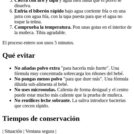
Cierra con aro y tapa
y agita bien hasta que el polvo se
disuelva.
Enfría el biberón rápido
bajo agua corriente fría o en una
jarra con agua fría, con la tapa puesta para que el agua no
toque la tetina.
Comprueba la temperatura.
Pon unas gotas en el interior de
la muñeca. Tibia agradable.
El proceso entero son unos 5 minutos.
Qué evitar
No añadas polvo extra
"para hacerla más fuerte". Una
fórmula muy concentrada sobrecarga los riñones del bebé.
No pongas menos polvo
"para que dure más". Una fórmula
diluida sub-alimenta al bebé.
No uses microondas.
Calienta de forma desigual y el centro
puede estar mucho más caliente que la prueba de muñeca.
No reutilices leche sobrante.
La saliva introduce bacterias
que crecen rápido.
Tiempos de conservación
| Situación | Ventana segura |