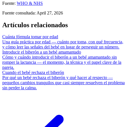
Fuente
:
WHO & NHS
Fuente consultada
:
April 27, 2026
Artículos relacionados
Cuánta fórmula tomar por edad
Una guía práctica por edad — cuánto por toma, con qué frecuencia,
y cómo leer las señales del bebé en lugar de perseguir un número.
Introducir el biberón a un bebé amamantado
Cómo y cuándo introducir el biberón a un bebé amamantado sin
romper la lactancia — el momento, la técnica y el papel clave de la
pareja.
Cuando el bebé rechaza el biberón
Por qué un bebé rechaza el biberón y qué hacer al respecto —
pequeños cambios tranquilos que casi siempre resuelven el problema
sin perder la calma.