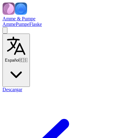
Amme & Pumpe
Amme
Pumpe
Flaske
Español
🇪🇸
Descargar